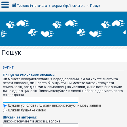
Теріологічна школа
форум Українського теріологічного товариства
Пошук
В
х
і
д
Пошук
Р
е
є
ЗАПИТ
с
т
Пошук за ключовими словами:
р
Ви можете використовувати
+
перед словами, які ви хочете знайти та
-
а
перед словами, які непотрібно шукати. Ви можете використовувати
ц
список слів, розділяючи їх символом
|
на частини, якщо потрібно знайти
і
лише одне з цих слів. Використовуйте * в якості шаблона для часткового
я
співпадання.
Шукати усі слова / Шукати використовуючи мову запитів
Т
Шукати будь-яке слово
е
м
Шукати за автором:
и
Використовуйте * в якості шаблона
б