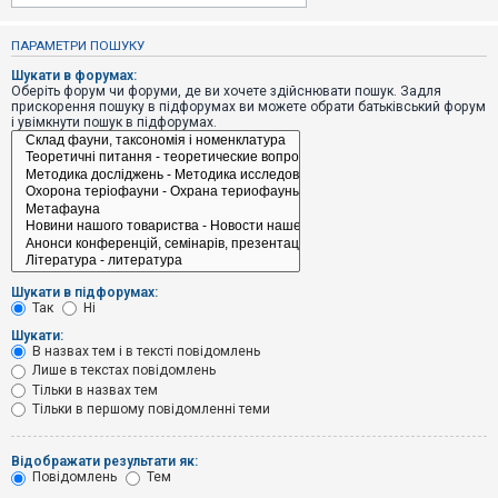
е
з
в
ПАРАМЕТРИ ПОШУКУ
і
д
Шукати в форумах:
п
Оберіть форум чи форуми, де ви хочете здійснювати пошук. Задля
о
прискорення пошуку в підфорумах ви можете обрати батьківський форум
в
і увімкнути пошук в підфорумах.
і
д
е
й
А
к
т
и
Шукати в підфорумах:
в
Так
Ні
н
і
Шукати:
т
В назвах тем і в тексті повідомлень
е
Лише в текстах повідомлень
м
и
Тільки в назвах тем
Тільки в першому повідомленні теми
П
Відображати результати як:
о
Повідомлень
Тем
ш
у