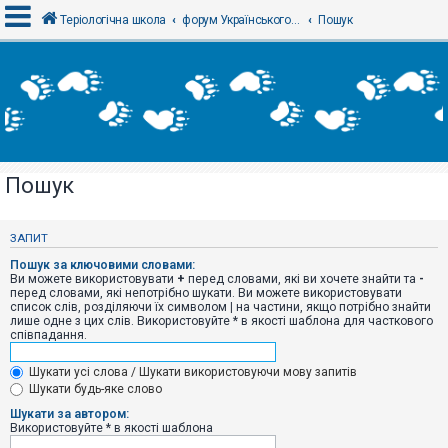
Теріологічна школа
форум Українського теріологічного товариства
Пошук
В
х
і
д
Пошук
Р
е
є
ЗАПИТ
с
т
Пошук за ключовими словами:
р
Ви можете використовувати
+
перед словами, які ви хочете знайти та
-
а
перед словами, які непотрібно шукати. Ви можете використовувати
ц
список слів, розділяючи їх символом
|
на частини, якщо потрібно знайти
і
лише одне з цих слів. Використовуйте * в якості шаблона для часткового
я
співпадання.
Шукати усі слова / Шукати використовуючи мову запитів
Т
Шукати будь-яке слово
е
м
Шукати за автором:
и
Використовуйте * в якості шаблона
б