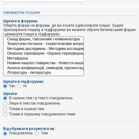
е
з
в
ПАРАМЕТРИ ПОШУКУ
і
д
Шукати в форумах:
п
Оберіть форум чи форуми, де ви хочете здійснювати пошук. Задля
о
прискорення пошуку в підфорумах ви можете обрати батьківський форум
в
і увімкнути пошук в підфорумах.
і
д
е
й
А
к
т
и
Шукати в підфорумах:
в
Так
Ні
н
і
Шукати:
т
В назвах тем і в тексті повідомлень
е
Лише в текстах повідомлень
м
и
Тільки в назвах тем
Тільки в першому повідомленні теми
П
Відображати результати як:
о
Повідомлень
Тем
ш
у