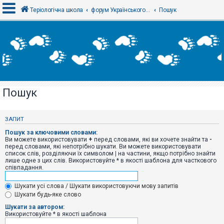
Теріологічна школа
форум Українського теріологічного товариства
Пошук
В
х
і
д
Пошук
Р
е
є
ЗАПИТ
с
т
Пошук за ключовими словами:
р
Ви можете використовувати
+
перед словами, які ви хочете знайти та
-
а
перед словами, які непотрібно шукати. Ви можете використовувати
ц
список слів, розділяючи їх символом
|
на частини, якщо потрібно знайти
і
лише одне з цих слів. Використовуйте * в якості шаблона для часткового
я
співпадання.
Шукати усі слова / Шукати використовуючи мову запитів
Т
Шукати будь-яке слово
е
м
Шукати за автором:
и
Використовуйте * в якості шаблона
б