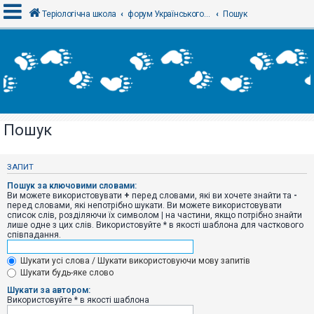
Теріологічна школа
форум Українського теріологічного товариства
Пошук
В
х
і
д
Пошук
Р
е
є
ЗАПИТ
с
т
Пошук за ключовими словами:
р
Ви можете використовувати
+
перед словами, які ви хочете знайти та
-
а
перед словами, які непотрібно шукати. Ви можете використовувати
ц
список слів, розділяючи їх символом
|
на частини, якщо потрібно знайти
і
лише одне з цих слів. Використовуйте * в якості шаблона для часткового
я
співпадання.
Шукати усі слова / Шукати використовуючи мову запитів
Т
Шукати будь-яке слово
е
м
Шукати за автором:
и
Використовуйте * в якості шаблона
б