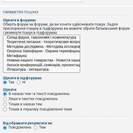
е
з
в
ПАРАМЕТРИ ПОШУКУ
і
д
Шукати в форумах:
п
Оберіть форум чи форуми, де ви хочете здійснювати пошук. Задля
о
прискорення пошуку в підфорумах ви можете обрати батьківський форум
в
і увімкнути пошук в підфорумах.
і
д
е
й
А
к
т
и
Шукати в підфорумах:
в
Так
Ні
н
і
Шукати:
т
В назвах тем і в тексті повідомлень
е
Лише в текстах повідомлень
м
и
Тільки в назвах тем
Тільки в першому повідомленні теми
П
Відображати результати як:
о
Повідомлень
Тем
ш
у