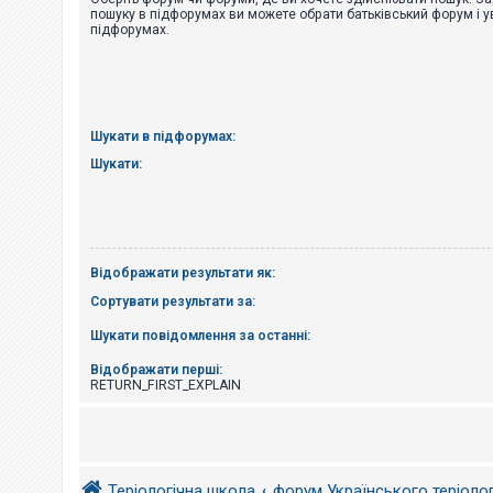
е
пошуку в підфорумах ви можете обрати батьківський форум і у
з
підфорумах.
в
і
д
п
о
в
і
Шукати в підфорумах:
д
е
Шукати:
й
А
к
т
Відображати результати як:
и
в
Сортувати результати за:
н
і
Шукати повідомлення за останні:
т
е
м
Відображати перші:
и
RETURN_FIRST_EXPLAIN
П
о
ш
Теріологічна школа
форум Українського теріоло
у