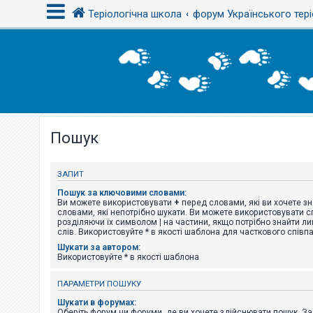
Теріологічна школа
форум Українського тері
В
х
і
д
Пошук
Р
е
є
с
ЗАПИТ
т
р
Пошук за ключовими словами:
а
Ви можете використовувати
+
перед словами, які ви хочете зн
ц
словами, які непотрібно шукати. Ви можете використовувати сп
і
розділяючи їх символом
|
на частини, якщо потрібно знайти ли
я
слів. Використовуйте * в якості шаблона для часткового співп
Шукати за автором:
Використовуйте * в якості шаблона
Т
е
ПАРАМЕТРИ ПОШУКУ
м
и
Шукати в форумах:
б
Оберіть форум чи форуми, де ви хочете здійснювати пошук. З