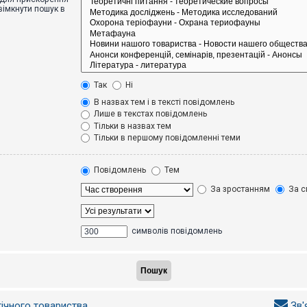
вімкнути пошук в
Так
Ні
В назвах тем і в тексті повідомлень
Лише в текстах повідомлень
Тільки в назвах тем
Тільки в першому повідомленні теми
Повідомлень
Тем
За зростанням
За с
символів повідомлень
гічного товариства
Зв'