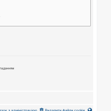
паданням
язок з адміністрацією
Видалити файли cookie