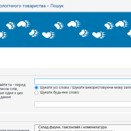
ологічного товариства
Пошук
айти та
-
перед
Шукати усі слова / Шукати використовуючи мову запи
исок слів,
Шукати будь-яке слово
ше одне з цих
адання.
адля прискорення