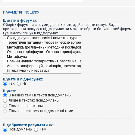
е
з
в
ПАРАМЕТРИ ПОШУКУ
і
д
Шукати в форумах:
п
Оберіть форум чи форуми, де ви хочете здійснювати пошук. Задля
о
прискорення пошуку в підфорумах ви можете обрати батьківський форум
в
і увімкнути пошук в підфорумах.
і
д
е
й
А
к
т
и
Шукати в підфорумах:
в
Так
Ні
н
і
Шукати:
т
В назвах тем і в тексті повідомлень
е
Лише в текстах повідомлень
м
и
Тільки в назвах тем
Тільки в першому повідомленні теми
П
Відображати результати як:
о
Повідомлень
Тем
ш
у