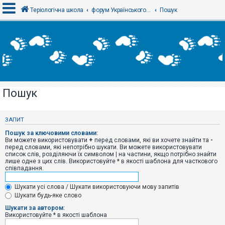
Теріологічна школа
форум Українського теріологічного товариства
Пошук
В
х
і
д
Пошук
Р
е
є
ЗАПИТ
с
т
Пошук за ключовими словами:
р
Ви можете використовувати
+
перед словами, які ви хочете знайти та
-
а
перед словами, які непотрібно шукати. Ви можете використовувати
ц
список слів, розділяючи їх символом
|
на частини, якщо потрібно знайти
і
лише одне з цих слів. Використовуйте * в якості шаблона для часткового
я
співпадання.
Шукати усі слова / Шукати використовуючи мову запитів
Т
Шукати будь-яке слово
е
м
Шукати за автором:
и
Використовуйте * в якості шаблона
б