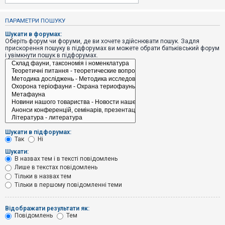
е
з
в
ПАРАМЕТРИ ПОШУКУ
і
д
Шукати в форумах:
п
Оберіть форум чи форуми, де ви хочете здійснювати пошук. Задля
о
прискорення пошуку в підфорумах ви можете обрати батьківський форум
в
і увімкнути пошук в підфорумах.
і
д
е
й
А
к
т
и
Шукати в підфорумах:
в
Так
Ні
н
і
Шукати:
т
В назвах тем і в тексті повідомлень
е
Лише в текстах повідомлень
м
и
Тільки в назвах тем
Тільки в першому повідомленні теми
П
Відображати результати як:
о
Повідомлень
Тем
ш
у