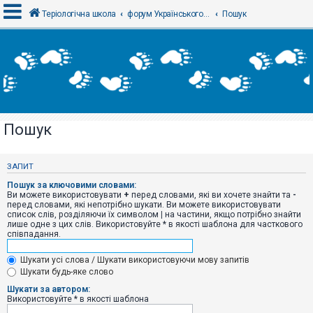
Теріологічна школа
форум Українського теріологічного товариства
Пошук
В
х
і
д
Пошук
Р
е
є
ЗАПИТ
с
т
Пошук за ключовими словами:
р
Ви можете використовувати
+
перед словами, які ви хочете знайти та
-
а
перед словами, які непотрібно шукати. Ви можете використовувати
ц
список слів, розділяючи їх символом
|
на частини, якщо потрібно знайти
і
лише одне з цих слів. Використовуйте * в якості шаблона для часткового
я
співпадання.
Шукати усі слова / Шукати використовуючи мову запитів
Т
Шукати будь-яке слово
е
м
Шукати за автором:
и
Використовуйте * в якості шаблона
б