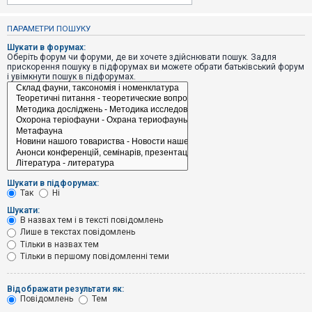
е
з
в
ПАРАМЕТРИ ПОШУКУ
і
д
Шукати в форумах:
п
Оберіть форум чи форуми, де ви хочете здійснювати пошук. Задля
о
прискорення пошуку в підфорумах ви можете обрати батьківський форум
в
і увімкнути пошук в підфорумах.
і
д
е
й
А
к
т
и
Шукати в підфорумах:
в
Так
Ні
н
і
Шукати:
т
В назвах тем і в тексті повідомлень
е
Лише в текстах повідомлень
м
и
Тільки в назвах тем
Тільки в першому повідомленні теми
П
Відображати результати як:
о
Повідомлень
Тем
ш
у