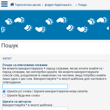
Теріологічна школа
форум Українського теріологічного товариства
Пошук
В
х
і
д
Пошук
Р
е
є
ЗАПИТ
с
т
Пошук за ключовими словами:
р
Ви можете використовувати
+
перед словами, які ви хочете знайти та
-
а
перед словами, які непотрібно шукати. Ви можете використовувати
ц
список слів, розділяючи їх символом
|
на частини, якщо потрібно знайти
і
лише одне з цих слів. Використовуйте * в якості шаблона для часткового
я
співпадання.
Шукати усі слова / Шукати використовуючи мову запитів
Т
Шукати будь-яке слово
е
м
Шукати за автором:
и
Використовуйте * в якості шаблона
б