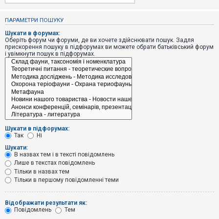
е
з
в
ПАРАМЕТРИ ПОШУКУ
і
д
Шукати в форумах:
п
Оберіть форум чи форуми, де ви хочете здійснювати пошук. Задля
о
прискорення пошуку в підфорумах ви можете обрати батьківський форум
в
і увімкнути пошук в підфорумах.
і
д
е
й
А
к
т
и
Шукати в підфорумах:
в
Так
Ні
н
і
Шукати:
т
В назвах тем і в тексті повідомлень
е
Лише в текстах повідомлень
м
и
Тільки в назвах тем
Тільки в першому повідомленні теми
П
Відображати результати як:
о
Повідомлень
Тем
ш
у