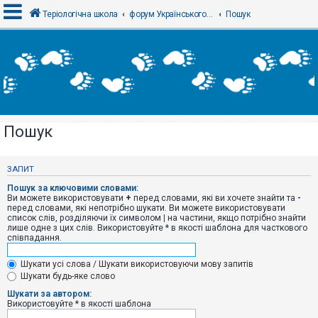
Теріологічна школа
форум Українського теріологічного товариства
Пошук
В
х
і
д
Пошук
Р
е
є
ЗАПИТ
с
т
Пошук за ключовими словами:
р
Ви можете використовувати
+
перед словами, які ви хочете знайти та
-
а
перед словами, які непотрібно шукати. Ви можете використовувати
ц
список слів, розділяючи їх символом
|
на частини, якщо потрібно знайти
і
лише одне з цих слів. Використовуйте * в якості шаблона для часткового
я
співпадання.
Шукати усі слова / Шукати використовуючи мову запитів
Т
Шукати будь-яке слово
е
м
Шукати за автором:
и
Використовуйте * в якості шаблона
б