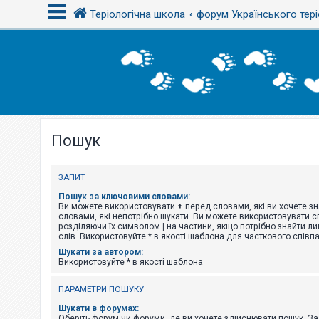
Теріологічна школа
форум Українського тері
В
х
і
д
Пошук
Р
е
є
с
ЗАПИТ
т
р
Пошук за ключовими словами:
а
Ви можете використовувати
+
перед словами, які ви хочете зн
ц
словами, які непотрібно шукати. Ви можете використовувати сп
і
розділяючи їх символом
|
на частини, якщо потрібно знайти ли
я
слів. Використовуйте * в якості шаблона для часткового співп
Шукати за автором:
Використовуйте * в якості шаблона
Т
е
ПАРАМЕТРИ ПОШУКУ
м
и
Шукати в форумах:
б
Оберіть форум чи форуми, де ви хочете здійснювати пошук. З