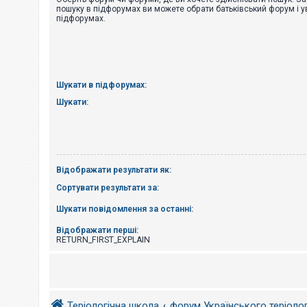
е
пошуку в підфорумах ви можете обрати батьківський форум і у
з
підфорумах.
в
і
д
п
о
в
і
Шукати в підфорумах:
д
е
Шукати:
й
А
к
т
Відображати результати як:
и
в
Сортувати результати за:
н
і
Шукати повідомлення за останні:
т
е
м
Відображати перші:
и
RETURN_FIRST_EXPLAIN
П
о
ш
Теріологічна школа
форум Українського теріоло
у