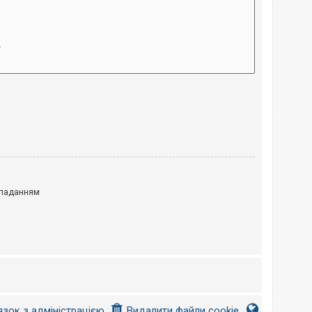
паданням
язок з адміністрацією
Видалити файли cookie