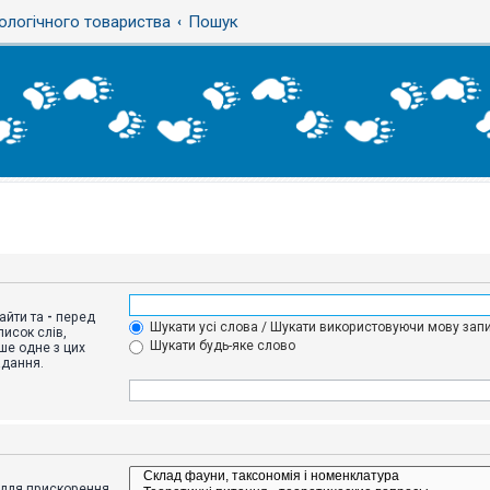
ологічного товариства
Пошук
айти та
-
перед
Шукати усі слова / Шукати використовуючи мову запи
исок слів,
Шукати будь-яке слово
ше одне з цих
адання.
адля прискорення