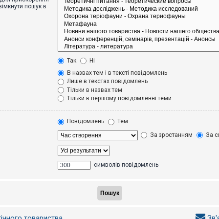
вімкнути пошук в
Так
Ні
В назвах тем і в тексті повідомлень
Лише в текстах повідомлень
Тільки в назвах тем
Тільки в першому повідомленні теми
Повідомлень
Тем
За зростанням
За с
символів повідомлень
гічного товариства
Зв'