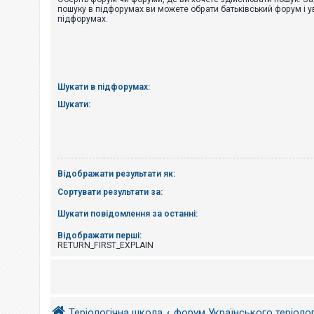
е
пошуку в підфорумах ви можете обрати батьківський форум і у
з
підфорумах.
в
і
д
п
о
в
і
Шукати в підфорумах:
д
е
Шукати:
й
А
к
т
Відображати результати як:
и
в
Сортувати результати за:
н
і
Шукати повідомлення за останні:
т
е
м
Відображати перші:
и
RETURN_FIRST_EXPLAIN
П
о
ш
Теріологічна школа
форум Українського теріоло
у