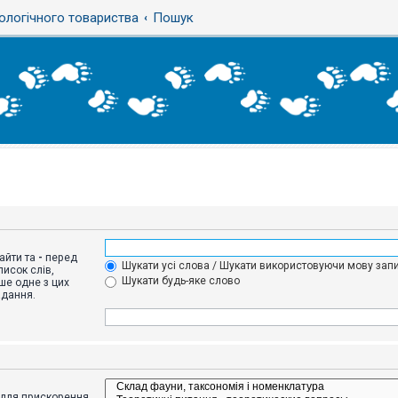
ологічного товариства
Пошук
айти та
-
перед
Шукати усі слова / Шукати використовуючи мову запи
исок слів,
Шукати будь-яке слово
ше одне з цих
адання.
адля прискорення