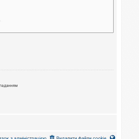
паданням
язок з адміністрацією
Видалити файли cookie