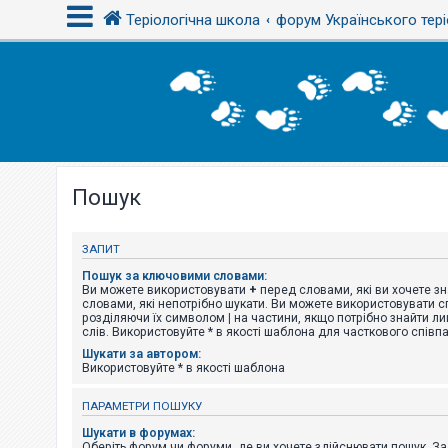
Теріологічна школа
форум Українського тері
В
х
і
д
Пошук
Р
е
є
с
ЗАПИТ
т
р
Пошук за ключовими словами:
а
Ви можете використовувати
+
перед словами, які ви хочете зн
ц
словами, які непотрібно шукати. Ви можете використовувати сп
і
розділяючи їх символом
|
на частини, якщо потрібно знайти ли
я
слів. Використовуйте * в якості шаблона для часткового співп
Шукати за автором:
Використовуйте * в якості шаблона
Т
е
ПАРАМЕТРИ ПОШУКУ
м
и
Шукати в форумах:
б
Оберіть форум чи форуми, де ви хочете здійснювати пошук. З