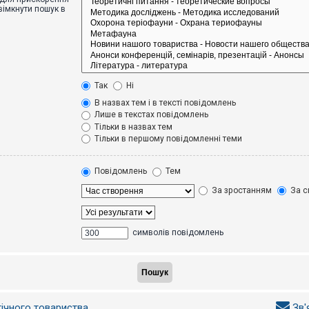
вімкнути пошук в
Так
Ні
В назвах тем і в тексті повідомлень
Лише в текстах повідомлень
Тільки в назвах тем
Тільки в першому повідомленні теми
Повідомлень
Тем
За зростанням
За с
символів повідомлень
гічного товариства
Зв'