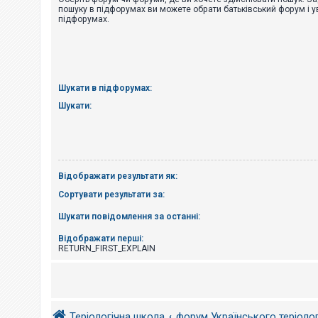
е
пошуку в підфорумах ви можете обрати батьківський форум і у
з
підфорумах.
в
і
д
п
о
в
і
Шукати в підфорумах:
д
е
Шукати:
й
А
к
т
Відображати результати як:
и
в
Сортувати результати за:
н
і
Шукати повідомлення за останні:
т
е
м
Відображати перші:
и
RETURN_FIRST_EXPLAIN
П
о
ш
Теріологічна школа
форум Українського теріоло
у