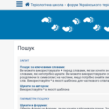
Теріологічна школа
форум Українського тері
В
х
і
д
Пошук
Р
е
є
с
ЗАПИТ
т
р
Пошук за ключовими словами:
а
Ви можете використовувати
+
перед словами, які ви хочете зн
ц
словами, які непотрібно шукати. Ви можете використовувати сп
і
розділяючи їх символом
|
на частини, якщо потрібно знайти ли
я
слів. Використовуйте * в якості шаблона для часткового співп
Шукати за автором:
Використовуйте * в якості шаблона
Т
е
ПАРАМЕТРИ ПОШУКУ
м
и
Шукати в форумах:
б
Оберіть форум чи форуми, де ви хочете здійснювати пошук. З