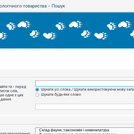
ологічного товариства
Пошук
айти та
-
перед
Шукати усі слова / Шукати використовуючи мову запи
исок слів,
Шукати будь-яке слово
ше одне з цих
адання.
адля прискорення