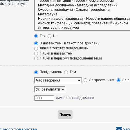
вімкнути пошук в
Так
Ні
В назвах тем і в тексті повідомлень
Лише в текстах повідомлень
Тільки в назвах тем
Тільки в першому повідомленні теми
Повідомлень
Тем
За зростанням
За с
символів повідомлень
гічного товариства
Зв'