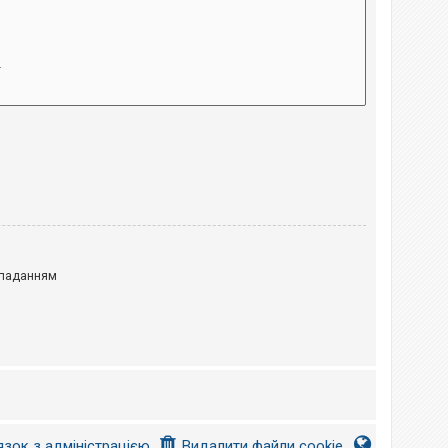
паданням
язок з адміністрацією
Видалити файли cookie