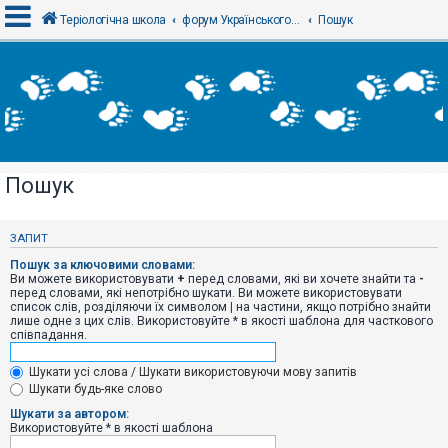
Теріологічна школа
форум Українського теріологічного товариства
Пошук
В
х
і
д
Пошук
Р
е
є
ЗАПИТ
с
т
Пошук за ключовими словами:
р
Ви можете використовувати
+
перед словами, які ви хочете знайти та
-
а
перед словами, які непотрібно шукати. Ви можете використовувати
ц
список слів, розділяючи їх символом
|
на частини, якщо потрібно знайти
і
лише одне з цих слів. Використовуйте * в якості шаблона для часткового
я
співпадання.
Шукати усі слова / Шукати використовуючи мову запитів
Т
Шукати будь-яке слово
е
м
Шукати за автором:
и
Використовуйте * в якості шаблона
б