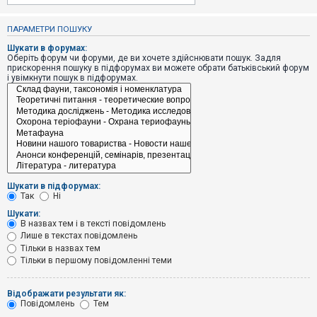
е
з
в
ПАРАМЕТРИ ПОШУКУ
і
д
Шукати в форумах:
п
Оберіть форум чи форуми, де ви хочете здійснювати пошук. Задля
о
прискорення пошуку в підфорумах ви можете обрати батьківський форум
в
і увімкнути пошук в підфорумах.
і
д
е
й
А
к
т
и
Шукати в підфорумах:
в
Так
Ні
н
і
Шукати:
т
В назвах тем і в тексті повідомлень
е
Лише в текстах повідомлень
м
и
Тільки в назвах тем
Тільки в першому повідомленні теми
П
Відображати результати як:
о
Повідомлень
Тем
ш
у