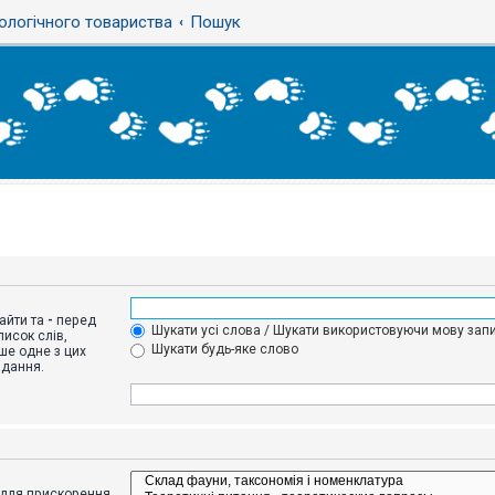
ологічного товариства
Пошук
айти та
-
перед
Шукати усі слова / Шукати використовуючи мову запи
исок слів,
Шукати будь-яке слово
ше одне з цих
адання.
адля прискорення