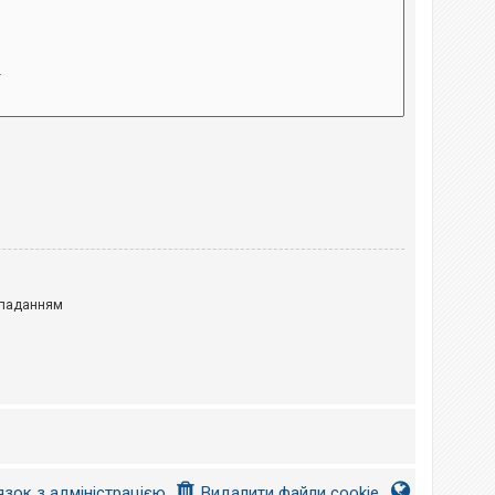
паданням
язок з адміністрацією
Видалити файли cookie