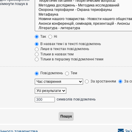
вімкнути пошук в
Так
Ні
В назвах тем і в тексті повідомлень
Лише в текстах повідомлень
Тільки в назвах тем
Тільки в першому повідомленні теми
Повідомлень
Тем
За зростанням
За с
символів повідомлень
гічного товариства
Зв'