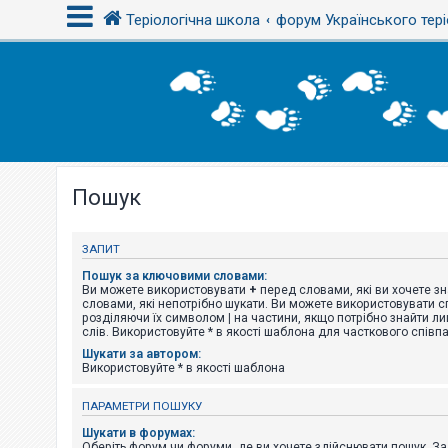
Теріологічна школа
форум Українського тері
В
х
і
д
Пошук
Р
е
є
с
ЗАПИТ
т
р
Пошук за ключовими словами:
а
Ви можете використовувати
+
перед словами, які ви хочете зн
ц
словами, які непотрібно шукати. Ви можете використовувати сп
і
розділяючи їх символом
|
на частини, якщо потрібно знайти ли
я
слів. Використовуйте * в якості шаблона для часткового співп
Шукати за автором:
Використовуйте * в якості шаблона
Т
е
ПАРАМЕТРИ ПОШУКУ
м
и
Шукати в форумах:
б
Оберіть форум чи форуми, де ви хочете здійснювати пошук. З