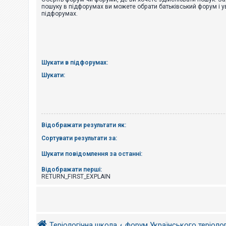
е
пошуку в підфорумах ви можете обрати батьківський форум і у
з
підфорумах.
в
і
д
п
о
в
і
Шукати в підфорумах:
д
е
Шукати:
й
А
к
т
Відображати результати як:
и
в
Сортувати результати за:
н
і
Шукати повідомлення за останні:
т
е
м
Відображати перші:
и
RETURN_FIRST_EXPLAIN
П
о
ш
Теріологічна школа
форум Українського теріоло
у