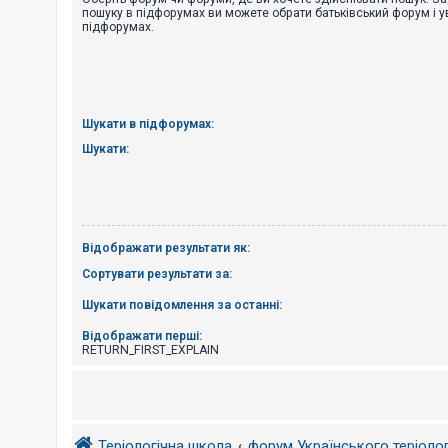
е
пошуку в підфорумах ви можете обрати батьківський форум і у
з
підфорумах.
в
і
д
п
о
в
і
Шукати в підфорумах:
д
е
Шукати:
й
А
к
т
Відображати результати як:
и
в
Сортувати результати за:
н
і
Шукати повідомлення за останні:
т
е
м
Відображати перші:
и
RETURN_FIRST_EXPLAIN
П
о
ш
Теріологічна школа
форум Українського теріоло
у