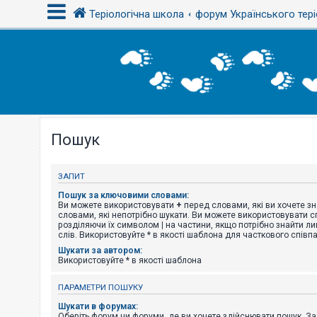
Теріологічна школа
форум Українського тері
В
х
і
д
Пошук
Р
е
є
с
ЗАПИТ
т
р
Пошук за ключовими словами:
а
Ви можете використовувати
+
перед словами, які ви хочете зн
ц
словами, які непотрібно шукати. Ви можете використовувати сп
і
розділяючи їх символом
|
на частини, якщо потрібно знайти ли
я
слів. Використовуйте * в якості шаблона для часткового співп
Шукати за автором:
Використовуйте * в якості шаблона
Т
е
ПАРАМЕТРИ ПОШУКУ
м
и
Шукати в форумах:
б
Оберіть форум чи форуми, де ви хочете здійснювати пошук. З