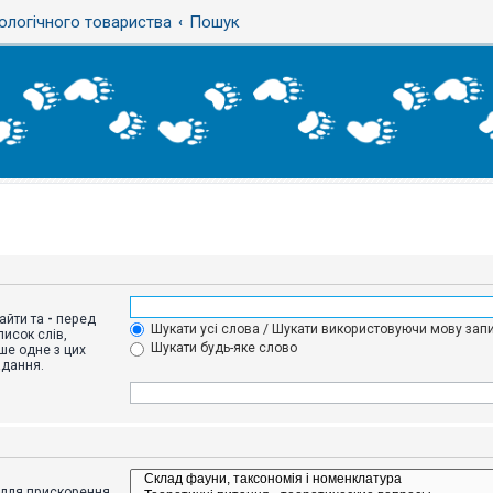
ологічного товариства
Пошук
айти та
-
перед
Шукати усі слова / Шукати використовуючи мову запи
исок слів,
Шукати будь-яке слово
ше одне з цих
адання.
адля прискорення