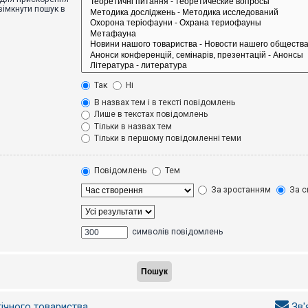
вімкнути пошук в
Так
Ні
В назвах тем і в тексті повідомлень
Лише в текстах повідомлень
Тільки в назвах тем
Тільки в першому повідомленні теми
Повідомлень
Тем
За зростанням
За с
символів повідомлень
гічного товариства
Зв'