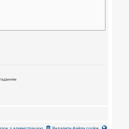
паданням
язок з адміністрацією
Видалити файли cookie