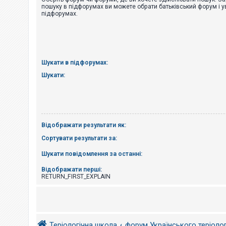
е
пошуку в підфорумах ви можете обрати батьківський форум і у
з
підфорумах.
в
і
д
п
о
в
і
Шукати в підфорумах:
д
е
Шукати:
й
А
к
т
Відображати результати як:
и
в
Сортувати результати за:
н
і
Шукати повідомлення за останні:
т
е
м
Відображати перші:
и
RETURN_FIRST_EXPLAIN
П
о
ш
Теріологічна школа
форум Українського теріоло
у