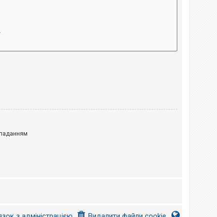
паданням
язок з адміністрацією
Видалити файли cookie