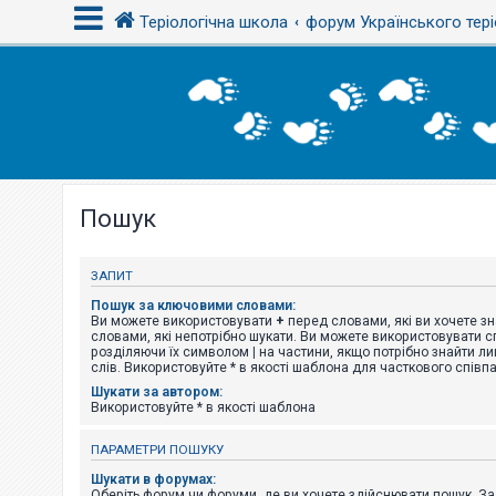
Теріологічна школа
форум Українського тері
В
х
і
д
Пошук
Р
е
є
с
ЗАПИТ
т
р
Пошук за ключовими словами:
а
Ви можете використовувати
+
перед словами, які ви хочете зн
ц
словами, які непотрібно шукати. Ви можете використовувати сп
і
розділяючи їх символом
|
на частини, якщо потрібно знайти ли
я
слів. Використовуйте * в якості шаблона для часткового співп
Шукати за автором:
Використовуйте * в якості шаблона
Т
е
ПАРАМЕТРИ ПОШУКУ
м
и
Шукати в форумах:
б
Оберіть форум чи форуми, де ви хочете здійснювати пошук. З