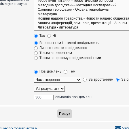
вімкнути пошук в
Так
Ні
В назвах тем і в тексті повідомлень
Лише в текстах повідомлень
Тільки в назвах тем
Тільки в першому повідомленні теми
Повідомлень
Тем
За зростанням
За с
символів повідомлень
гічного товариства
Зв'