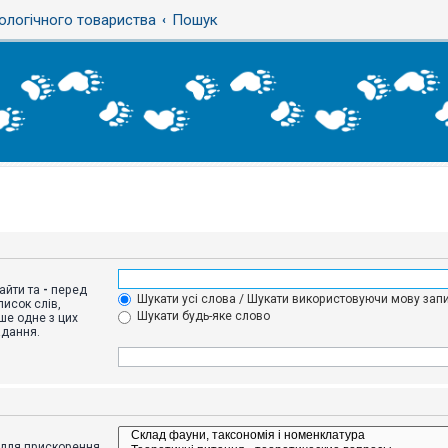
ологічного товариства
Пошук
айти та
-
перед
Шукати усі слова / Шукати використовуючи мову запи
исок слів,
Шукати будь-яке слово
ше одне з цих
адання.
адля прискорення