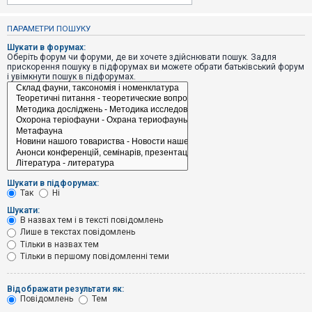
е
з
в
ПАРАМЕТРИ ПОШУКУ
і
д
Шукати в форумах:
п
Оберіть форум чи форуми, де ви хочете здійснювати пошук. Задля
о
прискорення пошуку в підфорумах ви можете обрати батьківський форум
в
і увімкнути пошук в підфорумах.
і
д
е
й
А
к
т
и
Шукати в підфорумах:
в
Так
Ні
н
і
Шукати:
т
В назвах тем і в тексті повідомлень
е
Лише в текстах повідомлень
м
и
Тільки в назвах тем
Тільки в першому повідомленні теми
П
Відображати результати як:
о
Повідомлень
Тем
ш
у