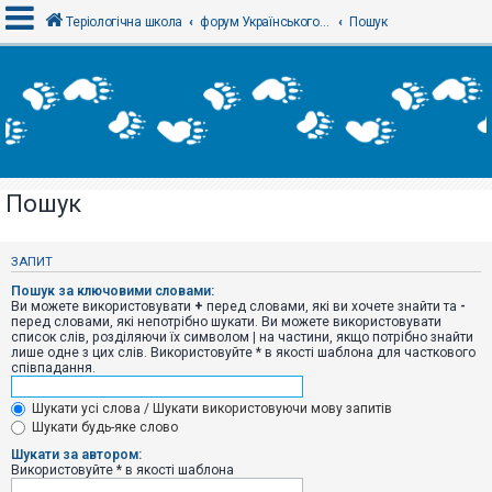
Теріологічна школа
форум Українського теріологічного товариства
Пошук
В
х
і
д
Пошук
Р
е
є
ЗАПИТ
с
т
Пошук за ключовими словами:
р
Ви можете використовувати
+
перед словами, які ви хочете знайти та
-
а
перед словами, які непотрібно шукати. Ви можете використовувати
ц
список слів, розділяючи їх символом
|
на частини, якщо потрібно знайти
і
лише одне з цих слів. Використовуйте * в якості шаблона для часткового
я
співпадання.
Шукати усі слова / Шукати використовуючи мову запитів
Т
Шукати будь-яке слово
е
м
Шукати за автором:
и
Використовуйте * в якості шаблона
б