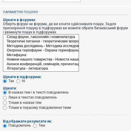
е
з
в
ПАРАМЕТРИ ПОШУКУ
і
д
Шукати в форумах:
п
Оберіть форум чи форуми, де ви хочете здійснювати пошук. Задля
о
прискорення пошуку в підфорумах ви можете обрати батьківський форум
в
і увімкнути пошук в підфорумах.
і
д
е
й
А
к
т
и
Шукати в підфорумах:
в
Так
Ні
н
і
Шукати:
т
В назвах тем і в тексті повідомлень
е
Лише в текстах повідомлень
м
и
Тільки в назвах тем
Тільки в першому повідомленні теми
П
Відображати результати як:
о
Повідомлень
Тем
ш
у