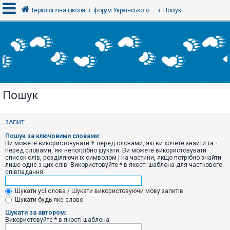
Теріологічна школа
форум Українського теріологічного товариства
Пошук
В
х
і
д
Пошук
Р
е
є
ЗАПИТ
с
т
Пошук за ключовими словами:
р
Ви можете використовувати
+
перед словами, які ви хочете знайти та
-
а
перед словами, які непотрібно шукати. Ви можете використовувати
ц
список слів, розділяючи їх символом
|
на частини, якщо потрібно знайти
і
лише одне з цих слів. Використовуйте * в якості шаблона для часткового
я
співпадання.
Шукати усі слова / Шукати використовуючи мову запитів
Т
Шукати будь-яке слово
е
м
Шукати за автором:
и
Використовуйте * в якості шаблона
б