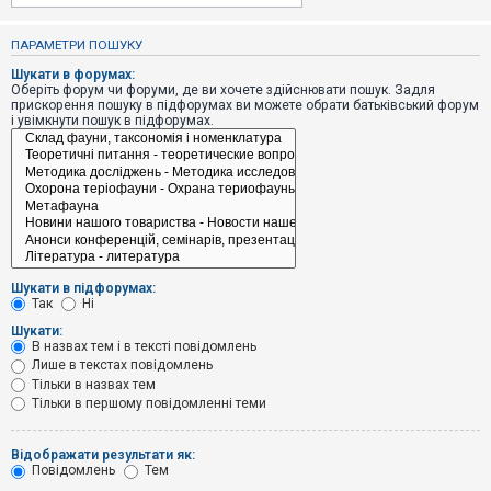
е
з
в
ПАРАМЕТРИ ПОШУКУ
і
д
Шукати в форумах:
п
Оберіть форум чи форуми, де ви хочете здійснювати пошук. Задля
о
прискорення пошуку в підфорумах ви можете обрати батьківський форум
в
і увімкнути пошук в підфорумах.
і
д
е
й
А
к
т
и
Шукати в підфорумах:
в
Так
Ні
н
і
Шукати:
т
В назвах тем і в тексті повідомлень
е
Лише в текстах повідомлень
м
и
Тільки в назвах тем
Тільки в першому повідомленні теми
П
Відображати результати як:
о
Повідомлень
Тем
ш
у