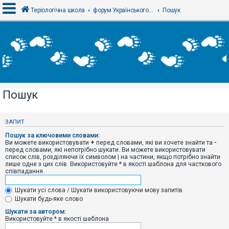
Теріологічна школа
форум Українського теріологічного товариства
Пошук
В
х
і
д
Пошук
Р
е
є
ЗАПИТ
с
т
Пошук за ключовими словами:
р
Ви можете використовувати
+
перед словами, які ви хочете знайти та
-
а
перед словами, які непотрібно шукати. Ви можете використовувати
ц
список слів, розділяючи їх символом
|
на частини, якщо потрібно знайти
і
лише одне з цих слів. Використовуйте * в якості шаблона для часткового
я
співпадання.
Шукати усі слова / Шукати використовуючи мову запитів
Т
Шукати будь-яке слово
е
м
Шукати за автором:
и
Використовуйте * в якості шаблона
б