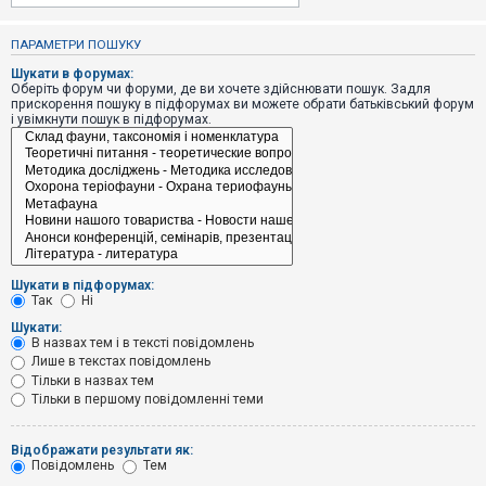
е
з
в
ПАРАМЕТРИ ПОШУКУ
і
д
Шукати в форумах:
п
Оберіть форум чи форуми, де ви хочете здійснювати пошук. Задля
о
прискорення пошуку в підфорумах ви можете обрати батьківський форум
в
і увімкнути пошук в підфорумах.
і
д
е
й
А
к
т
и
Шукати в підфорумах:
в
Так
Ні
н
і
Шукати:
т
В назвах тем і в тексті повідомлень
е
Лише в текстах повідомлень
м
и
Тільки в назвах тем
Тільки в першому повідомленні теми
П
Відображати результати як:
о
Повідомлень
Тем
ш
у