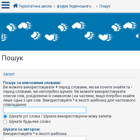
Теріологічна школа
форум Українського теріологічного товариства
Пошук
В
х
і
д
Пошук
Р
е
є
ЗАПИТ
с
т
Пошук за ключовими словами:
р
Ви можете використовувати
+
перед словами, які ви хочете знайти та
-
а
перед словами, які непотрібно шукати. Ви можете використовувати
ц
список слів, розділяючи їх символом
|
на частини, якщо потрібно знайти
і
лише одне з цих слів. Використовуйте * в якості шаблона для часткового
я
співпадання.
Шукати усі слова / Шукати використовуючи мову запитів
Т
Шукати будь-яке слово
е
м
Шукати за автором:
и
Використовуйте * в якості шаблона
б