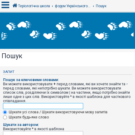
Теріологічна школа
форум Українського теріологічного товариства
Пошук
В
х
і
д
Пошук
Р
е
є
ЗАПИТ
с
т
Пошук за ключовими словами:
р
Ви можете використовувати
+
перед словами, які ви хочете знайти та
-
а
перед словами, які непотрібно шукати. Ви можете використовувати
ц
список слів, розділяючи їх символом
|
на частини, якщо потрібно знайти
і
лише одне з цих слів. Використовуйте * в якості шаблона для часткового
я
співпадання.
Шукати усі слова / Шукати використовуючи мову запитів
Т
Шукати будь-яке слово
е
м
Шукати за автором:
и
Використовуйте * в якості шаблона
б