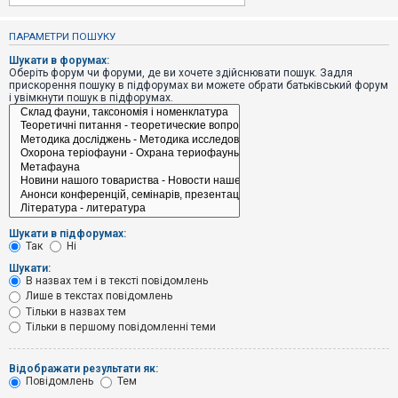
е
з
в
ПАРАМЕТРИ ПОШУКУ
і
д
Шукати в форумах:
п
Оберіть форум чи форуми, де ви хочете здійснювати пошук. Задля
о
прискорення пошуку в підфорумах ви можете обрати батьківський форум
в
і увімкнути пошук в підфорумах.
і
д
е
й
А
к
т
и
Шукати в підфорумах:
в
Так
Ні
н
і
Шукати:
т
В назвах тем і в тексті повідомлень
е
Лише в текстах повідомлень
м
и
Тільки в назвах тем
Тільки в першому повідомленні теми
П
Відображати результати як:
о
Повідомлень
Тем
ш
у