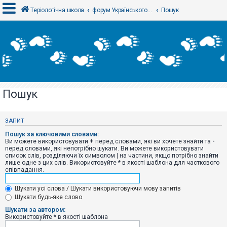
Теріологічна школа
форум Українського теріологічного товариства
Пошук
В
х
і
д
Пошук
Р
е
є
ЗАПИТ
с
т
Пошук за ключовими словами:
р
Ви можете використовувати
+
перед словами, які ви хочете знайти та
-
а
перед словами, які непотрібно шукати. Ви можете використовувати
ц
список слів, розділяючи їх символом
|
на частини, якщо потрібно знайти
і
лише одне з цих слів. Використовуйте * в якості шаблона для часткового
я
співпадання.
Шукати усі слова / Шукати використовуючи мову запитів
Т
Шукати будь-яке слово
е
м
Шукати за автором:
и
Використовуйте * в якості шаблона
б