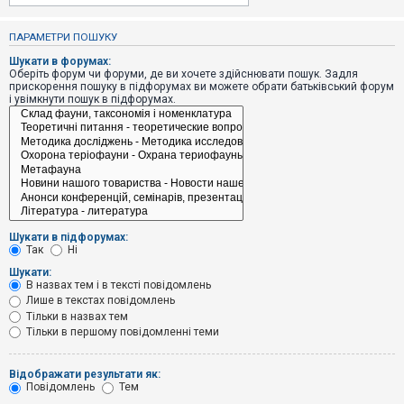
е
з
в
ПАРАМЕТРИ ПОШУКУ
і
д
Шукати в форумах:
п
Оберіть форум чи форуми, де ви хочете здійснювати пошук. Задля
о
прискорення пошуку в підфорумах ви можете обрати батьківський форум
в
і увімкнути пошук в підфорумах.
і
д
е
й
А
к
т
и
Шукати в підфорумах:
в
Так
Ні
н
і
Шукати:
т
В назвах тем і в тексті повідомлень
е
Лише в текстах повідомлень
м
и
Тільки в назвах тем
Тільки в першому повідомленні теми
П
Відображати результати як:
о
Повідомлень
Тем
ш
у