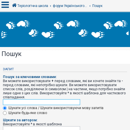
Теріологічна школа
форум Українського теріологічного товариства
Пошук
В
х
і
д
Пошук
Р
е
є
ЗАПИТ
с
т
Пошук за ключовими словами:
р
Ви можете використовувати
+
перед словами, які ви хочете знайти та
-
а
перед словами, які непотрібно шукати. Ви можете використовувати
ц
список слів, розділяючи їх символом
|
на частини, якщо потрібно знайти
і
лише одне з цих слів. Використовуйте * в якості шаблона для часткового
я
співпадання.
Шукати усі слова / Шукати використовуючи мову запитів
Т
Шукати будь-яке слово
е
м
Шукати за автором:
и
Використовуйте * в якості шаблона
б