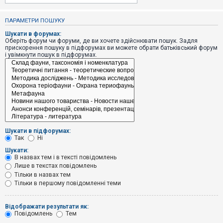
е
з
в
ПАРАМЕТРИ ПОШУКУ
і
д
Шукати в форумах:
п
Оберіть форум чи форуми, де ви хочете здійснювати пошук. Задля
о
прискорення пошуку в підфорумах ви можете обрати батьківський форум
в
і увімкнути пошук в підфорумах.
і
д
е
й
А
к
т
и
Шукати в підфорумах:
в
Так
Ні
н
і
Шукати:
т
В назвах тем і в тексті повідомлень
е
Лише в текстах повідомлень
м
и
Тільки в назвах тем
Тільки в першому повідомленні теми
П
Відображати результати як:
о
Повідомлень
Тем
ш
у