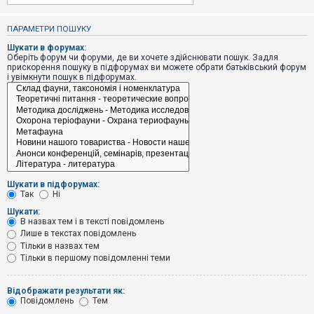
е
з
в
ПАРАМЕТРИ ПОШУКУ
і
д
Шукати в форумах:
п
Оберіть форум чи форуми, де ви хочете здійснювати пошук. Задля
о
прискорення пошуку в підфорумах ви можете обрати батьківський форум
в
і увімкнути пошук в підфорумах.
і
д
е
й
А
к
т
и
Шукати в підфорумах:
в
Так
Ні
н
і
Шукати:
т
В назвах тем і в тексті повідомлень
е
Лише в текстах повідомлень
м
и
Тільки в назвах тем
Тільки в першому повідомленні теми
П
Відображати результати як:
о
Повідомлень
Тем
ш
у