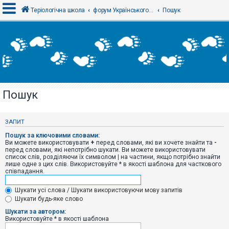
Теріологічна школа
форум Українського теріологічного товариства
Пошук
В
х
і
д
Пошук
Р
е
є
ЗАПИТ
с
т
Пошук за ключовими словами:
р
Ви можете використовувати
+
перед словами, які ви хочете знайти та
-
а
перед словами, які непотрібно шукати. Ви можете використовувати
ц
список слів, розділяючи їх символом
|
на частини, якщо потрібно знайти
і
лише одне з цих слів. Використовуйте * в якості шаблона для часткового
я
співпадання.
Шукати усі слова / Шукати використовуючи мову запитів
Т
Шукати будь-яке слово
е
м
Шукати за автором:
и
Використовуйте * в якості шаблона
б