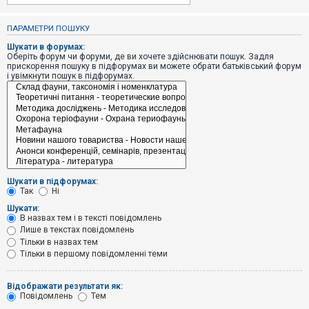
е
з
в
ПАРАМЕТРИ ПОШУКУ
і
д
Шукати в форумах:
п
Оберіть форум чи форуми, де ви хочете здійснювати пошук. Задля
о
прискорення пошуку в підфорумах ви можете обрати батьківський форум
в
і увімкнути пошук в підфорумах.
і
д
е
й
А
к
т
и
Шукати в підфорумах:
в
Так
Ні
н
і
Шукати:
т
В назвах тем і в тексті повідомлень
е
Лише в текстах повідомлень
м
и
Тільки в назвах тем
Тільки в першому повідомленні теми
П
Відображати результати як:
о
Повідомлень
Тем
ш
у