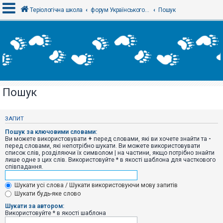
Теріологічна школа
форум Українського теріологічного товариства
Пошук
В
х
і
д
Пошук
Р
е
є
ЗАПИТ
с
т
Пошук за ключовими словами:
р
Ви можете використовувати
+
перед словами, які ви хочете знайти та
-
а
перед словами, які непотрібно шукати. Ви можете використовувати
ц
список слів, розділяючи їх символом
|
на частини, якщо потрібно знайти
і
лише одне з цих слів. Використовуйте * в якості шаблона для часткового
я
співпадання.
Шукати усі слова / Шукати використовуючи мову запитів
Т
Шукати будь-яке слово
е
м
Шукати за автором:
и
Використовуйте * в якості шаблона
б