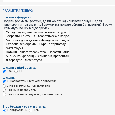
е
з
в
ПАРАМЕТРИ ПОШУКУ
і
д
Шукати в форумах:
п
Оберіть форум чи форуми, де ви хочете здійснювати пошук. Задля
о
прискорення пошуку в підфорумах ви можете обрати батьківський форум
в
і увімкнути пошук в підфорумах.
і
д
е
й
А
к
т
и
Шукати в підфорумах:
в
Так
Ні
н
і
Шукати:
т
В назвах тем і в тексті повідомлень
е
Лише в текстах повідомлень
м
и
Тільки в назвах тем
Тільки в першому повідомленні теми
П
Відображати результати як:
о
Повідомлень
Тем
ш
у