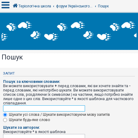
Теріологічна школа
форум Українського теріологічного товариства
Пошук
В
х
і
д
Пошук
Р
е
є
ЗАПИТ
с
т
Пошук за ключовими словами:
р
Ви можете використовувати
+
перед словами, які ви хочете знайти та
-
а
перед словами, які непотрібно шукати. Ви можете використовувати
ц
список слів, розділяючи їх символом
|
на частини, якщо потрібно знайти
і
лише одне з цих слів. Використовуйте * в якості шаблона для часткового
я
співпадання.
Шукати усі слова / Шукати використовуючи мову запитів
Т
Шукати будь-яке слово
е
м
Шукати за автором:
и
Використовуйте * в якості шаблона
б