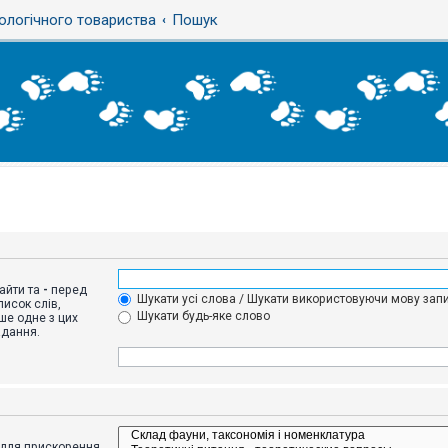
ологічного товариства
Пошук
айти та
-
перед
Шукати усі слова / Шукати використовуючи мову запи
исок слів,
Шукати будь-яке слово
ше одне з цих
адання.
адля прискорення