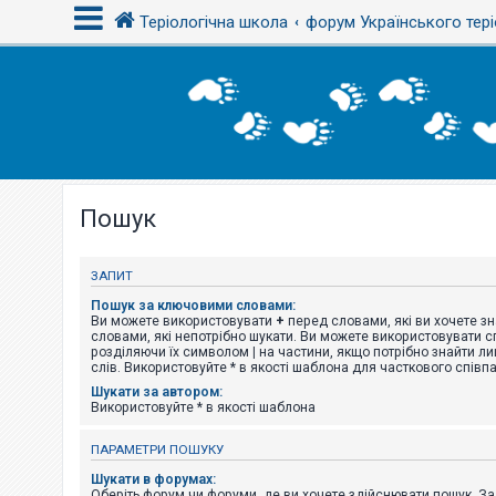
Теріологічна школа
форум Українського тері
В
х
і
д
Пошук
Р
е
є
с
ЗАПИТ
т
р
Пошук за ключовими словами:
а
Ви можете використовувати
+
перед словами, які ви хочете зн
ц
словами, які непотрібно шукати. Ви можете використовувати сп
і
розділяючи їх символом
|
на частини, якщо потрібно знайти ли
я
слів. Використовуйте * в якості шаблона для часткового співп
Шукати за автором:
Використовуйте * в якості шаблона
Т
е
ПАРАМЕТРИ ПОШУКУ
м
и
Шукати в форумах:
б
Оберіть форум чи форуми, де ви хочете здійснювати пошук. З