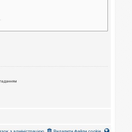
паданням
язок з адміністрацією
Видалити файли cookie