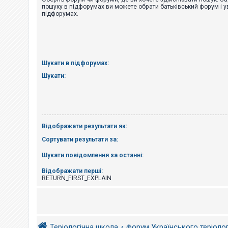
е
пошуку в підфорумах ви можете обрати батьківський форум і у
з
підфорумах.
в
і
д
п
о
в
і
Шукати в підфорумах:
д
е
Шукати:
й
А
к
т
Відображати результати як:
и
в
Сортувати результати за:
н
і
Шукати повідомлення за останні:
т
е
м
Відображати перші:
и
RETURN_FIRST_EXPLAIN
П
о
ш
Теріологічна школа
форум Українського теріоло
у