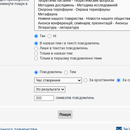
вімкнути пошук в
Так
Ні
В назвах тем і в тексті повідомлень
Лише в текстах повідомлень
Тільки в назвах тем
Тільки в першому повідомленні теми
Повідомлень
Тем
За зростанням
За с
символів повідомлень
гічного товариства
Зв'