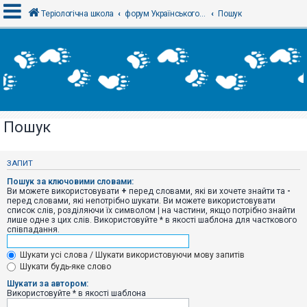
Теріологічна школа
форум Українського теріологічного товариства
Пошук
В
х
і
д
Пошук
Р
е
є
ЗАПИТ
с
т
Пошук за ключовими словами:
р
Ви можете використовувати
+
перед словами, які ви хочете знайти та
-
а
перед словами, які непотрібно шукати. Ви можете використовувати
ц
список слів, розділяючи їх символом
|
на частини, якщо потрібно знайти
і
лише одне з цих слів. Використовуйте * в якості шаблона для часткового
я
співпадання.
Шукати усі слова / Шукати використовуючи мову запитів
Т
Шукати будь-яке слово
е
м
Шукати за автором:
и
Використовуйте * в якості шаблона
б