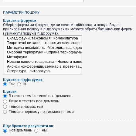
е
з
в
ПАРАМЕТРИ ПОШУКУ
і
д
Шукати в форумах:
п
Оберіть форум чи форуми, де ви хочете здійснювати пошук. Задля
о
прискорення пошуку в підфорумах ви можете обрати батьківський форум
в
і увімкнути пошук в підфорумах.
і
д
е
й
А
к
т
и
Шукати в підфорумах:
в
Так
Ні
н
і
Шукати:
т
В назвах тем і в тексті повідомлень
е
Лише в текстах повідомлень
м
и
Тільки в назвах тем
Тільки в першому повідомленні теми
П
Відображати результати як:
о
Повідомлень
Тем
ш
у