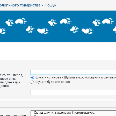
ологічного товариства
Пошук
айти та
-
перед
Шукати усі слова / Шукати використовуючи мову запи
исок слів,
Шукати будь-яке слово
ше одне з цих
адання.
адля прискорення