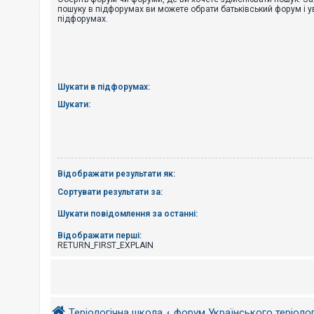
е
пошуку в підфорумах ви можете обрати батьківський форум і у
з
підфорумах.
в
і
д
п
о
в
і
Шукати в підфорумах:
д
е
Шукати:
й
А
к
т
Відображати результати як:
и
в
Сортувати результати за:
н
і
Шукати повідомлення за останні:
т
е
м
Відображати перші:
и
RETURN_FIRST_EXPLAIN
П
о
ш
Теріологічна школа
форум Українського теріоло
у