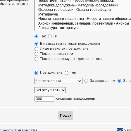
вімкнути пошук в
Так
Ні
В назвах тем і в тексті повідомлень
Лише в текстах повідомлень
Тільки в назвах тем
Тільки в першому повідомленні теми
Повідомлень
Тем
За зростанням
За с
символів повідомлень
гічного товариства
Зв'