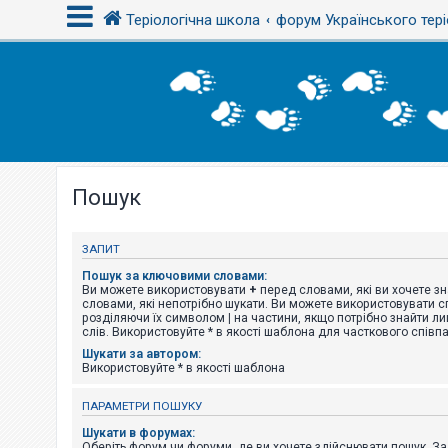
Теріологічна школа
форум Українського тері
В
х
і
д
Пошук
Р
е
є
с
ЗАПИТ
т
р
Пошук за ключовими словами:
а
Ви можете використовувати
+
перед словами, які ви хочете зн
ц
словами, які непотрібно шукати. Ви можете використовувати сп
і
розділяючи їх символом
|
на частини, якщо потрібно знайти ли
я
слів. Використовуйте * в якості шаблона для часткового співп
Шукати за автором:
Використовуйте * в якості шаблона
Т
е
ПАРАМЕТРИ ПОШУКУ
м
и
Шукати в форумах:
б
Оберіть форум чи форуми, де ви хочете здійснювати пошук. З