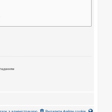
паданням
язок з адміністрацією
Видалити файли cookie