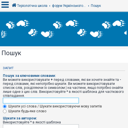
Теріологічна школа
форум Українського теріологічного товариства
Пошук
В
х
і
д
Пошук
Р
е
є
ЗАПИТ
с
т
Пошук за ключовими словами:
р
Ви можете використовувати
+
перед словами, які ви хочете знайти та
-
а
перед словами, які непотрібно шукати. Ви можете використовувати
ц
список слів, розділяючи їх символом
|
на частини, якщо потрібно знайти
і
лише одне з цих слів. Використовуйте * в якості шаблона для часткового
я
співпадання.
Шукати усі слова / Шукати використовуючи мову запитів
Т
Шукати будь-яке слово
е
м
Шукати за автором:
и
Використовуйте * в якості шаблона
б