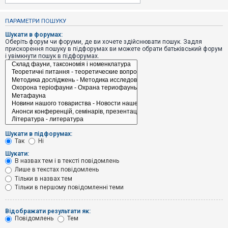
е
з
в
ПАРАМЕТРИ ПОШУКУ
і
д
Шукати в форумах:
п
Оберіть форум чи форуми, де ви хочете здійснювати пошук. Задля
о
прискорення пошуку в підфорумах ви можете обрати батьківський форум
в
і увімкнути пошук в підфорумах.
і
д
е
й
А
к
т
и
Шукати в підфорумах:
в
Так
Ні
н
і
Шукати:
т
В назвах тем і в тексті повідомлень
е
Лише в текстах повідомлень
м
и
Тільки в назвах тем
Тільки в першому повідомленні теми
П
Відображати результати як:
о
Повідомлень
Тем
ш
у