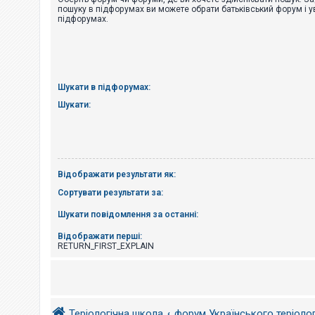
е
пошуку в підфорумах ви можете обрати батьківський форум і у
з
підфорумах.
в
і
д
п
о
в
і
Шукати в підфорумах:
д
е
Шукати:
й
А
к
т
Відображати результати як:
и
в
Сортувати результати за:
н
і
Шукати повідомлення за останні:
т
е
м
Відображати перші:
и
RETURN_FIRST_EXPLAIN
П
о
ш
Теріологічна школа
форум Українського теріоло
у