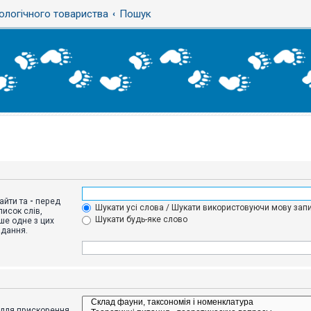
ологічного товариства
Пошук
айти та
-
перед
Шукати усі слова / Шукати використовуючи мову запи
исок слів,
Шукати будь-яке слово
ше одне з цих
адання.
адля прискорення