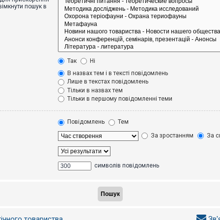
вімкнути пошук в
Так
Ні
В назвах тем і в тексті повідомлень
Лише в текстах повідомлень
Тільки в назвах тем
Тільки в першому повідомленні теми
Повідомлень
Тем
За зростанням
За с
символів повідомлень
гічного товариства
Зв'