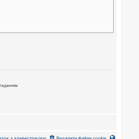
паданням
язок з адміністрацією
Видалити файли cookie