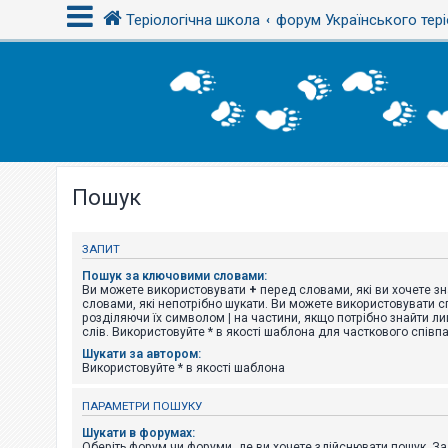
Теріологічна школа
форум Українського тері
В
х
і
д
Пошук
Р
е
є
с
ЗАПИТ
т
р
Пошук за ключовими словами:
а
Ви можете використовувати
+
перед словами, які ви хочете зн
ц
словами, які непотрібно шукати. Ви можете використовувати сп
і
розділяючи їх символом
|
на частини, якщо потрібно знайти ли
я
слів. Використовуйте * в якості шаблона для часткового співп
Шукати за автором:
Використовуйте * в якості шаблона
Т
е
ПАРАМЕТРИ ПОШУКУ
м
и
Шукати в форумах:
б
Оберіть форум чи форуми, де ви хочете здійснювати пошук. З