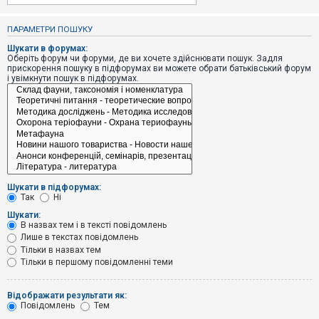
е
з
в
ПАРАМЕТРИ ПОШУКУ
і
д
Шукати в форумах:
п
Оберіть форум чи форуми, де ви хочете здійснювати пошук. Задля
о
прискорення пошуку в підфорумах ви можете обрати батьківський форум
в
і увімкнути пошук в підфорумах.
і
д
е
й
А
к
т
и
Шукати в підфорумах:
в
Так
Ні
н
і
Шукати:
т
В назвах тем і в тексті повідомлень
е
Лише в текстах повідомлень
м
и
Тільки в назвах тем
Тільки в першому повідомленні теми
П
Відображати результати як:
о
Повідомлень
Тем
ш
у