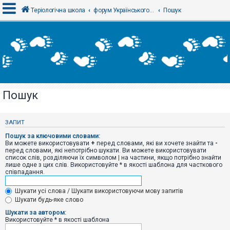
Теріологічна школа
форум Українського теріологічного товариства
Пошук
В
х
і
д
Пошук
Р
е
є
ЗАПИТ
с
т
Пошук за ключовими словами:
р
Ви можете використовувати
+
перед словами, які ви хочете знайти та
-
а
перед словами, які непотрібно шукати. Ви можете використовувати
ц
список слів, розділяючи їх символом
|
на частини, якщо потрібно знайти
і
лише одне з цих слів. Використовуйте * в якості шаблона для часткового
я
співпадання.
Шукати усі слова / Шукати використовуючи мову запитів
Т
Шукати будь-яке слово
е
м
Шукати за автором:
и
Використовуйте * в якості шаблона
б