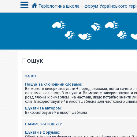
Теріологічна школа
форум Українського тері
В
х
і
д
Пошук
Р
е
є
с
ЗАПИТ
т
р
Пошук за ключовими словами:
а
Ви можете використовувати
+
перед словами, які ви хочете зн
ц
словами, які непотрібно шукати. Ви можете використовувати сп
і
розділяючи їх символом
|
на частини, якщо потрібно знайти ли
я
слів. Використовуйте * в якості шаблона для часткового співп
Шукати за автором:
Використовуйте * в якості шаблона
Т
е
ПАРАМЕТРИ ПОШУКУ
м
и
Шукати в форумах:
б
Оберіть форум чи форуми, де ви хочете здійснювати пошук. З