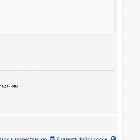
паданням
язок з адміністрацією
Видалити файли cookie