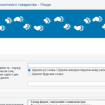
ологічного товариства
Пошук
айти та
-
перед
Шукати усі слова / Шукати використовуючи мову запи
исок слів,
Шукати будь-яке слово
ше одне з цих
адання.
адля прискорення