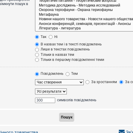
вімкнути пошук в
Так
Ні
В назвах тем і в тексті повідомлень
Лише в текстах повідомлень
Тільки в назвах тем
Тільки в першому повідомленні теми
Повідомлень
Тем
За зростанням
За с
символів повідомлень
гічного товариства
Зв'