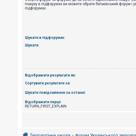
е
пошуку в підфорумах ви можете обрати батьківський форум і у
з
підфорумах.
в
і
д
п
о
в
і
Шукати в підфорумах:
д
е
Шукати:
й
А
к
т
Відображати результати як:
и
в
Сортувати результати за:
н
і
Шукати повідомлення за останні:
т
е
м
Відображати перші:
и
RETURN_FIRST_EXPLAIN
П
о
ш
Теріологічна школа
форум Українського теріоло
у