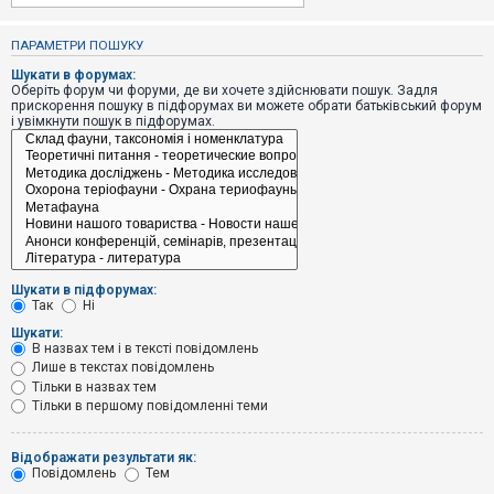
е
з
в
ПАРАМЕТРИ ПОШУКУ
і
д
Шукати в форумах:
п
Оберіть форум чи форуми, де ви хочете здійснювати пошук. Задля
о
прискорення пошуку в підфорумах ви можете обрати батьківський форум
в
і увімкнути пошук в підфорумах.
і
д
е
й
А
к
т
и
Шукати в підфорумах:
в
Так
Ні
н
і
Шукати:
т
В назвах тем і в тексті повідомлень
е
Лише в текстах повідомлень
м
и
Тільки в назвах тем
Тільки в першому повідомленні теми
П
Відображати результати як:
о
Повідомлень
Тем
ш
у