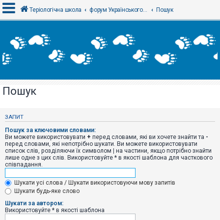
Теріологічна школа
форум Українського теріологічного товариства
Пошук
В
х
і
д
Пошук
Р
е
є
ЗАПИТ
с
т
Пошук за ключовими словами:
р
Ви можете використовувати
+
перед словами, які ви хочете знайти та
-
а
перед словами, які непотрібно шукати. Ви можете використовувати
ц
список слів, розділяючи їх символом
|
на частини, якщо потрібно знайти
і
лише одне з цих слів. Використовуйте * в якості шаблона для часткового
я
співпадання.
Шукати усі слова / Шукати використовуючи мову запитів
Т
Шукати будь-яке слово
е
м
Шукати за автором:
и
Використовуйте * в якості шаблона
б