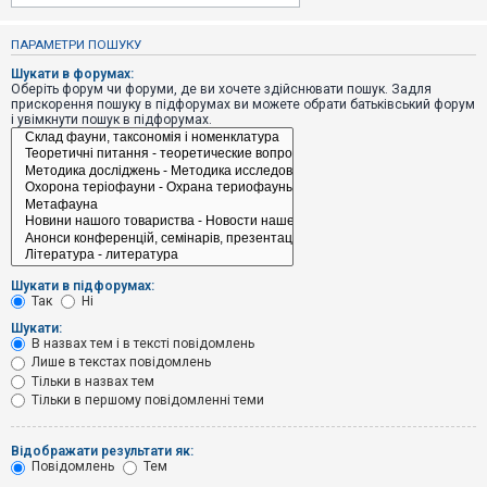
е
з
в
ПАРАМЕТРИ ПОШУКУ
і
д
Шукати в форумах:
п
Оберіть форум чи форуми, де ви хочете здійснювати пошук. Задля
о
прискорення пошуку в підфорумах ви можете обрати батьківський форум
в
і увімкнути пошук в підфорумах.
і
д
е
й
А
к
т
и
Шукати в підфорумах:
в
Так
Ні
н
і
Шукати:
т
В назвах тем і в тексті повідомлень
е
Лише в текстах повідомлень
м
и
Тільки в назвах тем
Тільки в першому повідомленні теми
П
Відображати результати як:
о
Повідомлень
Тем
ш
у