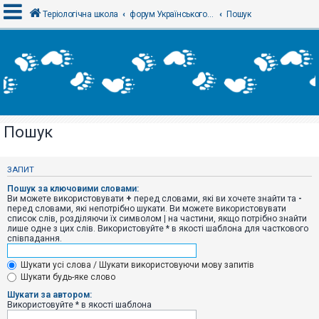
Теріологічна школа
форум Українського теріологічного товариства
Пошук
В
х
і
д
Пошук
Р
е
є
ЗАПИТ
с
т
Пошук за ключовими словами:
р
Ви можете використовувати
+
перед словами, які ви хочете знайти та
-
а
перед словами, які непотрібно шукати. Ви можете використовувати
ц
список слів, розділяючи їх символом
|
на частини, якщо потрібно знайти
і
лише одне з цих слів. Використовуйте * в якості шаблона для часткового
я
співпадання.
Шукати усі слова / Шукати використовуючи мову запитів
Т
Шукати будь-яке слово
е
м
Шукати за автором:
и
Використовуйте * в якості шаблона
б