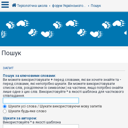
Теріологічна школа
форум Українського теріологічного товариства
Пошук
В
х
і
д
Пошук
Р
е
є
ЗАПИТ
с
т
Пошук за ключовими словами:
р
Ви можете використовувати
+
перед словами, які ви хочете знайти та
-
а
перед словами, які непотрібно шукати. Ви можете використовувати
ц
список слів, розділяючи їх символом
|
на частини, якщо потрібно знайти
і
лише одне з цих слів. Використовуйте * в якості шаблона для часткового
я
співпадання.
Шукати усі слова / Шукати використовуючи мову запитів
Т
Шукати будь-яке слово
е
м
Шукати за автором:
и
Використовуйте * в якості шаблона
б