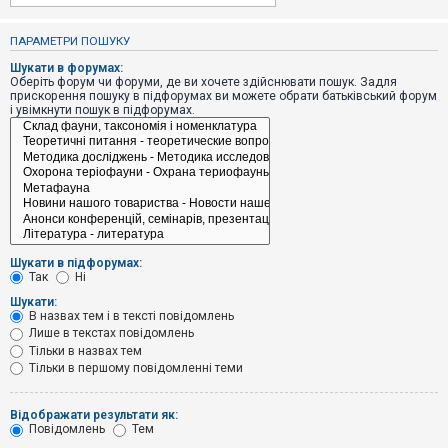
е
з
в
ПАРАМЕТРИ ПОШУКУ
і
д
Шукати в форумах:
п
Оберіть форум чи форуми, де ви хочете здійснювати пошук. Задля
о
прискорення пошуку в підфорумах ви можете обрати батьківський форум
в
і увімкнути пошук в підфорумах.
і
д
е
й
А
к
т
и
Шукати в підфорумах:
в
Так
Ні
н
і
Шукати:
т
В назвах тем і в тексті повідомлень
е
Лише в текстах повідомлень
м
и
Тільки в назвах тем
Тільки в першому повідомленні теми
П
Відображати результати як:
о
Повідомлень
Тем
ш
у