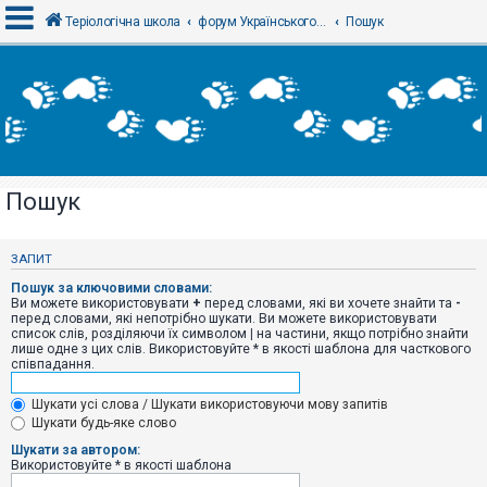
Теріологічна школа
форум Українського теріологічного товариства
Пошук
В
х
і
д
Пошук
Р
е
є
ЗАПИТ
с
т
Пошук за ключовими словами:
р
Ви можете використовувати
+
перед словами, які ви хочете знайти та
-
а
перед словами, які непотрібно шукати. Ви можете використовувати
ц
список слів, розділяючи їх символом
|
на частини, якщо потрібно знайти
і
лише одне з цих слів. Використовуйте * в якості шаблона для часткового
я
співпадання.
Шукати усі слова / Шукати використовуючи мову запитів
Т
Шукати будь-яке слово
е
м
Шукати за автором:
и
Використовуйте * в якості шаблона
б