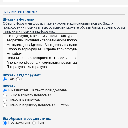
е
з
в
ПАРАМЕТРИ ПОШУКУ
і
д
Шукати в форумах:
п
Оберіть форум чи форуми, де ви хочете здійснювати пошук. Задля
о
прискорення пошуку в підфорумах ви можете обрати батьківський форум
в
і увімкнути пошук в підфорумах.
і
д
е
й
А
к
т
и
Шукати в підфорумах:
в
Так
Ні
н
і
Шукати:
т
В назвах тем і в тексті повідомлень
е
Лише в текстах повідомлень
м
и
Тільки в назвах тем
Тільки в першому повідомленні теми
П
Відображати результати як:
о
Повідомлень
Тем
ш
у