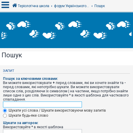
Теріологічна школа
форум Українського теріологічного товариства
Пошук
В
х
і
д
Пошук
Р
е
є
ЗАПИТ
с
т
Пошук за ключовими словами:
р
Ви можете використовувати
+
перед словами, які ви хочете знайти та
-
а
перед словами, які непотрібно шукати. Ви можете використовувати
ц
список слів, розділяючи їх символом
|
на частини, якщо потрібно знайти
і
лише одне з цих слів. Використовуйте * в якості шаблона для часткового
я
співпадання.
Шукати усі слова / Шукати використовуючи мову запитів
Т
Шукати будь-яке слово
е
м
Шукати за автором:
и
Використовуйте * в якості шаблона
б