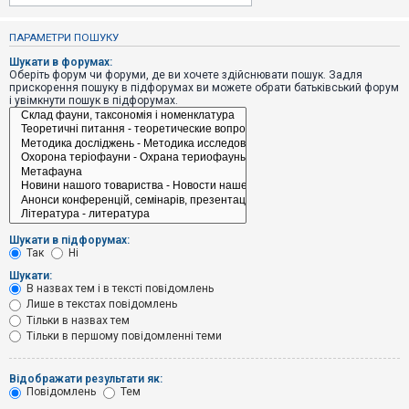
е
з
в
ПАРАМЕТРИ ПОШУКУ
і
д
Шукати в форумах:
п
Оберіть форум чи форуми, де ви хочете здійснювати пошук. Задля
о
прискорення пошуку в підфорумах ви можете обрати батьківський форум
в
і увімкнути пошук в підфорумах.
і
д
е
й
А
к
т
и
Шукати в підфорумах:
в
Так
Ні
н
і
Шукати:
т
В назвах тем і в тексті повідомлень
е
Лише в текстах повідомлень
м
и
Тільки в назвах тем
Тільки в першому повідомленні теми
П
Відображати результати як:
о
Повідомлень
Тем
ш
у