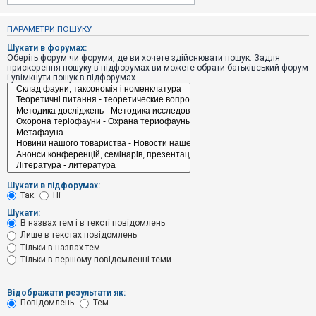
е
з
в
ПАРАМЕТРИ ПОШУКУ
і
д
Шукати в форумах:
п
Оберіть форум чи форуми, де ви хочете здійснювати пошук. Задля
о
прискорення пошуку в підфорумах ви можете обрати батьківський форум
в
і увімкнути пошук в підфорумах.
і
д
е
й
А
к
т
и
Шукати в підфорумах:
в
Так
Ні
н
і
Шукати:
т
В назвах тем і в тексті повідомлень
е
Лише в текстах повідомлень
м
и
Тільки в назвах тем
Тільки в першому повідомленні теми
П
Відображати результати як:
о
Повідомлень
Тем
ш
у