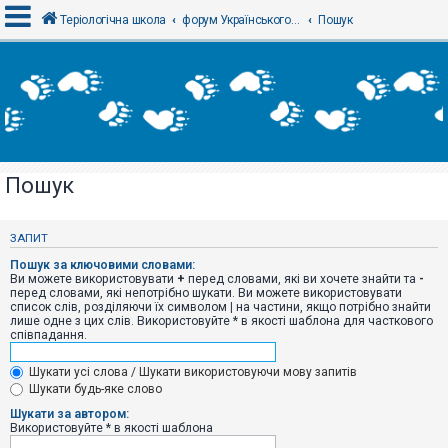
Теріологічна школа
форум Українського теріологічного товариства
Пошук
В
х
і
д
Пошук
Р
е
є
ЗАПИТ
с
т
Пошук за ключовими словами:
р
Ви можете використовувати
+
перед словами, які ви хочете знайти та
-
а
перед словами, які непотрібно шукати. Ви можете використовувати
ц
список слів, розділяючи їх символом
|
на частини, якщо потрібно знайти
і
лише одне з цих слів. Використовуйте * в якості шаблона для часткового
я
співпадання.
Шукати усі слова / Шукати використовуючи мову запитів
Т
Шукати будь-яке слово
е
м
Шукати за автором:
и
Використовуйте * в якості шаблона
б