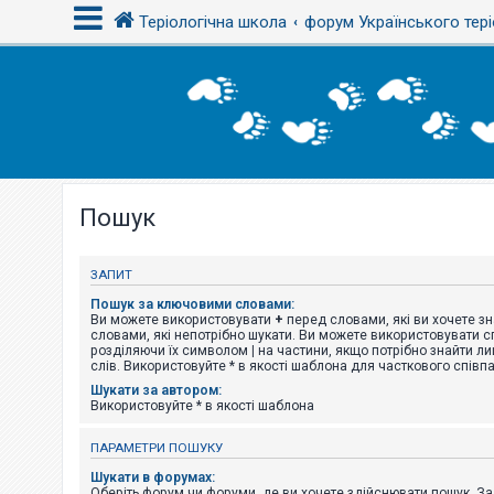
Теріологічна школа
форум Українського тері
В
х
і
д
Пошук
Р
е
є
с
ЗАПИТ
т
р
Пошук за ключовими словами:
а
Ви можете використовувати
+
перед словами, які ви хочете зн
ц
словами, які непотрібно шукати. Ви можете використовувати сп
і
розділяючи їх символом
|
на частини, якщо потрібно знайти ли
я
слів. Використовуйте * в якості шаблона для часткового співп
Шукати за автором:
Використовуйте * в якості шаблона
Т
е
ПАРАМЕТРИ ПОШУКУ
м
и
Шукати в форумах:
б
Оберіть форум чи форуми, де ви хочете здійснювати пошук. З