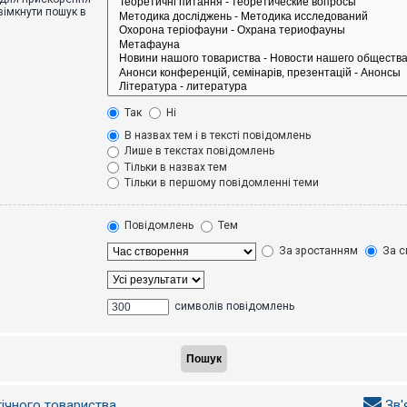
вімкнути пошук в
Так
Ні
В назвах тем і в тексті повідомлень
Лише в текстах повідомлень
Тільки в назвах тем
Тільки в першому повідомленні теми
Повідомлень
Тем
За зростанням
За с
символів повідомлень
гічного товариства
Зв'