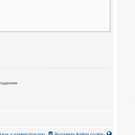
паданням
язок з адміністрацією
Видалити файли cookie