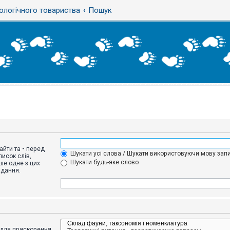
ологічного товариства
Пошук
айти та
-
перед
Шукати усі слова / Шукати використовуючи мову запи
исок слів,
Шукати будь-яке слово
ше одне з цих
адання.
адля прискорення