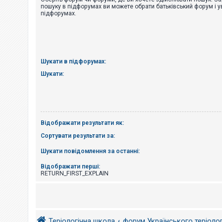
е
пошуку в підфорумах ви можете обрати батьківський форум і у
з
підфорумах.
в
і
д
п
о
в
і
Шукати в підфорумах:
д
е
Шукати:
й
А
к
т
Відображати результати як:
и
в
Сортувати результати за:
н
і
Шукати повідомлення за останні:
т
е
м
Відображати перші:
и
RETURN_FIRST_EXPLAIN
П
о
ш
Теріологічна школа
форум Українського теріоло
у