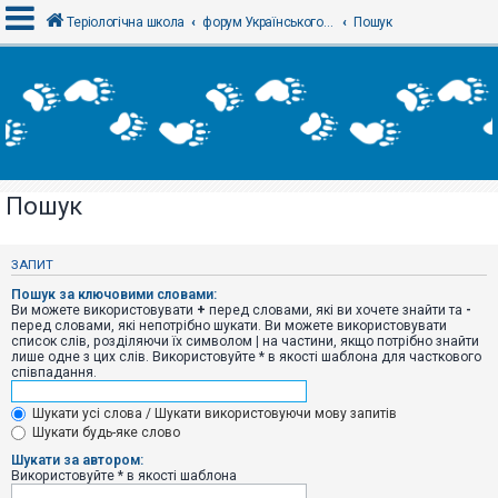
Теріологічна школа
форум Українського теріологічного товариства
Пошук
В
х
і
д
Пошук
Р
е
є
ЗАПИТ
с
т
Пошук за ключовими словами:
р
Ви можете використовувати
+
перед словами, які ви хочете знайти та
-
а
перед словами, які непотрібно шукати. Ви можете використовувати
ц
список слів, розділяючи їх символом
|
на частини, якщо потрібно знайти
і
лише одне з цих слів. Використовуйте * в якості шаблона для часткового
я
співпадання.
Шукати усі слова / Шукати використовуючи мову запитів
Т
Шукати будь-яке слово
е
м
Шукати за автором:
и
Використовуйте * в якості шаблона
б