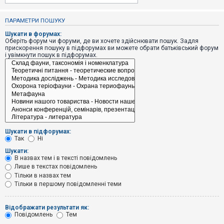
е
з
в
ПАРАМЕТРИ ПОШУКУ
і
д
Шукати в форумах:
п
Оберіть форум чи форуми, де ви хочете здійснювати пошук. Задля
о
прискорення пошуку в підфорумах ви можете обрати батьківський форум
в
і увімкнути пошук в підфорумах.
і
д
е
й
А
к
т
и
Шукати в підфорумах:
в
Так
Ні
н
і
Шукати:
т
В назвах тем і в тексті повідомлень
е
Лише в текстах повідомлень
м
и
Тільки в назвах тем
Тільки в першому повідомленні теми
П
Відображати результати як:
о
Повідомлень
Тем
ш
у