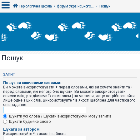
Теріологічна школа
форум Українського теріологічного товариства
Пошук
В
х
і
д
Пошук
Р
е
є
ЗАПИТ
с
т
Пошук за ключовими словами:
р
Ви можете використовувати
+
перед словами, які ви хочете знайти та
-
а
перед словами, які непотрібно шукати. Ви можете використовувати
ц
список слів, розділяючи їх символом
|
на частини, якщо потрібно знайти
і
лише одне з цих слів. Використовуйте * в якості шаблона для часткового
я
співпадання.
Шукати усі слова / Шукати використовуючи мову запитів
Т
Шукати будь-яке слово
е
м
Шукати за автором:
и
Використовуйте * в якості шаблона
б