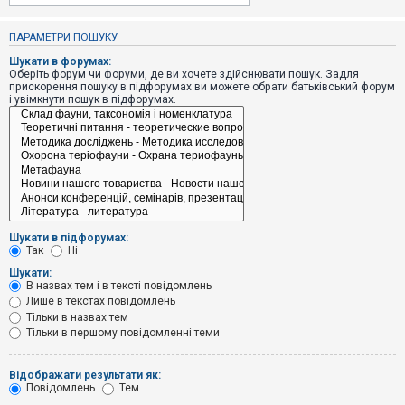
е
з
в
ПАРАМЕТРИ ПОШУКУ
і
д
Шукати в форумах:
п
Оберіть форум чи форуми, де ви хочете здійснювати пошук. Задля
о
прискорення пошуку в підфорумах ви можете обрати батьківський форум
в
і увімкнути пошук в підфорумах.
і
д
е
й
А
к
т
и
Шукати в підфорумах:
в
Так
Ні
н
і
Шукати:
т
В назвах тем і в тексті повідомлень
е
Лише в текстах повідомлень
м
и
Тільки в назвах тем
Тільки в першому повідомленні теми
П
Відображати результати як:
о
Повідомлень
Тем
ш
у