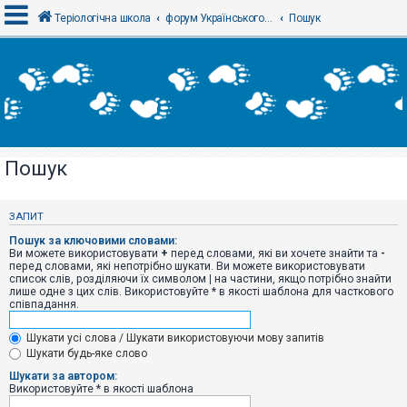
Теріологічна школа
форум Українського теріологічного товариства
Пошук
В
х
і
д
Пошук
Р
е
є
ЗАПИТ
с
т
Пошук за ключовими словами:
р
Ви можете використовувати
+
перед словами, які ви хочете знайти та
-
а
перед словами, які непотрібно шукати. Ви можете використовувати
ц
список слів, розділяючи їх символом
|
на частини, якщо потрібно знайти
і
лише одне з цих слів. Використовуйте * в якості шаблона для часткового
я
співпадання.
Шукати усі слова / Шукати використовуючи мову запитів
Т
Шукати будь-яке слово
е
м
Шукати за автором:
и
Використовуйте * в якості шаблона
б