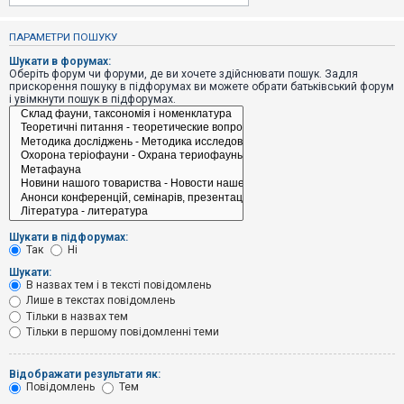
е
з
в
ПАРАМЕТРИ ПОШУКУ
і
д
Шукати в форумах:
п
Оберіть форум чи форуми, де ви хочете здійснювати пошук. Задля
о
прискорення пошуку в підфорумах ви можете обрати батьківський форум
в
і увімкнути пошук в підфорумах.
і
д
е
й
А
к
т
и
Шукати в підфорумах:
в
Так
Ні
н
і
Шукати:
т
В назвах тем і в тексті повідомлень
е
Лише в текстах повідомлень
м
и
Тільки в назвах тем
Тільки в першому повідомленні теми
П
Відображати результати як:
о
Повідомлень
Тем
ш
у