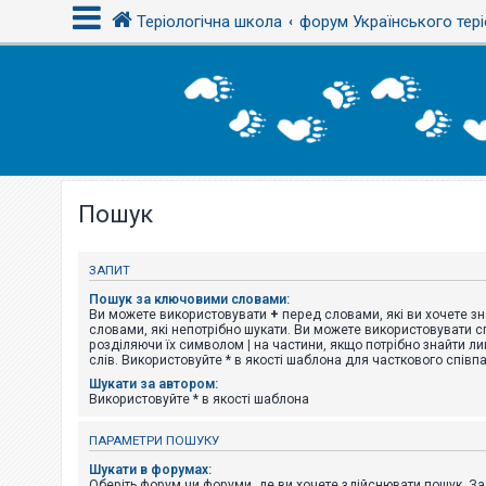
Теріологічна школа
форум Українського тері
В
х
і
д
Пошук
Р
е
є
с
ЗАПИТ
т
р
Пошук за ключовими словами:
а
Ви можете використовувати
+
перед словами, які ви хочете зн
ц
словами, які непотрібно шукати. Ви можете використовувати сп
і
розділяючи їх символом
|
на частини, якщо потрібно знайти ли
я
слів. Використовуйте * в якості шаблона для часткового співп
Шукати за автором:
Використовуйте * в якості шаблона
Т
е
ПАРАМЕТРИ ПОШУКУ
м
и
Шукати в форумах:
б
Оберіть форум чи форуми, де ви хочете здійснювати пошук. З