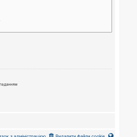
паданням
язок з адміністрацією
Видалити файли cookie