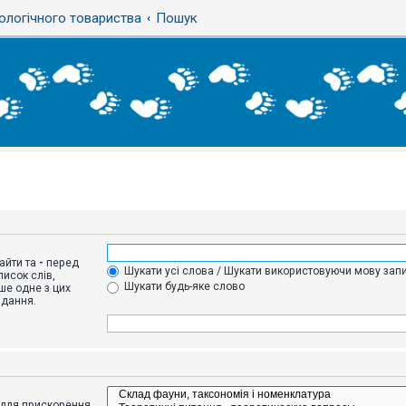
ологічного товариства
Пошук
айти та
-
перед
Шукати усі слова / Шукати використовуючи мову запи
исок слів,
Шукати будь-яке слово
ше одне з цих
адання.
адля прискорення