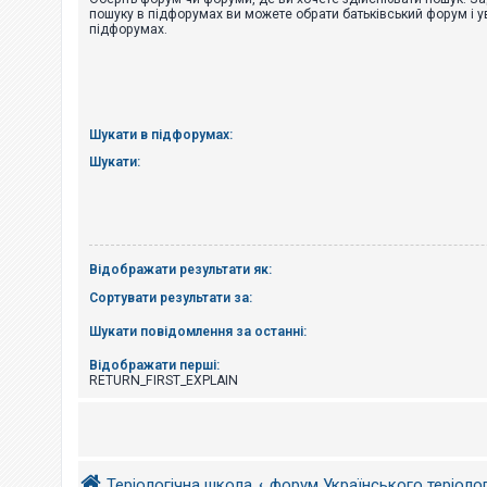
е
пошуку в підфорумах ви можете обрати батьківський форум і у
з
підфорумах.
в
і
д
п
о
в
і
Шукати в підфорумах:
д
е
Шукати:
й
А
к
т
Відображати результати як:
и
в
Сортувати результати за:
н
і
Шукати повідомлення за останні:
т
е
м
Відображати перші:
и
RETURN_FIRST_EXPLAIN
П
о
ш
Теріологічна школа
форум Українського теріоло
у