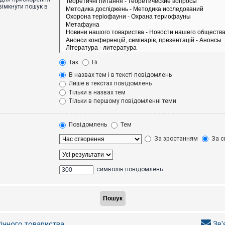
вімкнути пошук в
Так
Ні
В назвах тем і в тексті повідомлень
Лише в текстах повідомлень
Тільки в назвах тем
Тільки в першому повідомленні теми
Повідомлень
Тем
За зростанням
За с
символів повідомлень
гічного товариства
Зв'