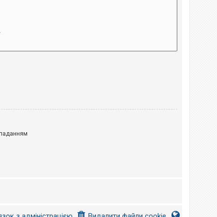
паданням
язок з адміністрацією
Видалити файли cookie