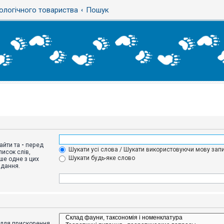
ологічного товариства
Пошук
айти та
-
перед
Шукати усі слова / Шукати використовуючи мову запи
исок слів,
Шукати будь-яке слово
ше одне з цих
адання.
адля прискорення