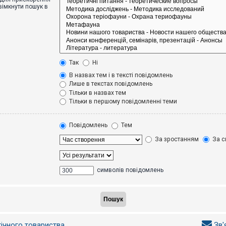
вімкнути пошук в
Так
Ні
В назвах тем і в тексті повідомлень
Лише в текстах повідомлень
Тільки в назвах тем
Тільки в першому повідомленні теми
Повідомлень
Тем
За зростанням
За с
символів повідомлень
гічного товариства
Зв'