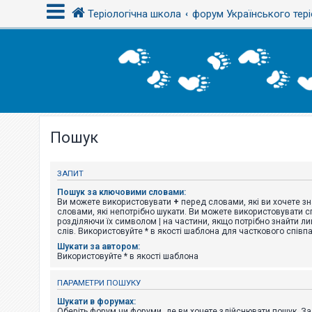
Теріологічна школа
форум Українського тері
В
х
і
д
Пошук
Р
е
є
с
ЗАПИТ
т
р
Пошук за ключовими словами:
а
Ви можете використовувати
+
перед словами, які ви хочете зн
ц
словами, які непотрібно шукати. Ви можете використовувати сп
і
розділяючи їх символом
|
на частини, якщо потрібно знайти ли
я
слів. Використовуйте * в якості шаблона для часткового співп
Шукати за автором:
Використовуйте * в якості шаблона
Т
е
ПАРАМЕТРИ ПОШУКУ
м
и
Шукати в форумах:
б
Оберіть форум чи форуми, де ви хочете здійснювати пошук. З