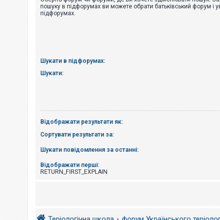
е
пошуку в підфорумах ви можете обрати батьківський форум і у
з
підфорумах.
в
і
д
п
о
в
і
Шукати в підфорумах:
д
е
Шукати:
й
А
к
т
Відображати результати як:
и
в
Сортувати результати за:
н
і
Шукати повідомлення за останні:
т
е
м
Відображати перші:
и
RETURN_FIRST_EXPLAIN
П
о
ш
Теріологічна школа
форум Українського теріоло
у