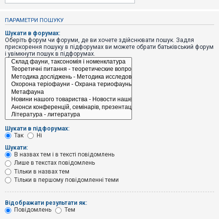
е
з
в
ПАРАМЕТРИ ПОШУКУ
і
д
Шукати в форумах:
п
Оберіть форум чи форуми, де ви хочете здійснювати пошук. Задля
о
прискорення пошуку в підфорумах ви можете обрати батьківський форум
в
і увімкнути пошук в підфорумах.
і
д
е
й
А
к
т
и
Шукати в підфорумах:
в
Так
Ні
н
і
Шукати:
т
В назвах тем і в тексті повідомлень
е
Лише в текстах повідомлень
м
и
Тільки в назвах тем
Тільки в першому повідомленні теми
П
Відображати результати як:
о
Повідомлень
Тем
ш
у