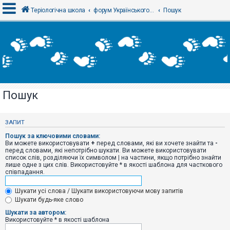
Теріологічна школа
форум Українського теріологічного товариства
Пошук
В
х
і
д
Пошук
Р
е
є
ЗАПИТ
с
т
Пошук за ключовими словами:
р
Ви можете використовувати
+
перед словами, які ви хочете знайти та
-
а
перед словами, які непотрібно шукати. Ви можете використовувати
ц
список слів, розділяючи їх символом
|
на частини, якщо потрібно знайти
і
лише одне з цих слів. Використовуйте * в якості шаблона для часткового
я
співпадання.
Шукати усі слова / Шукати використовуючи мову запитів
Т
Шукати будь-яке слово
е
м
Шукати за автором:
и
Використовуйте * в якості шаблона
б