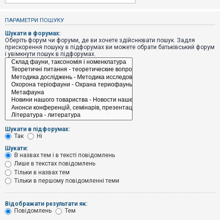
е
з
в
ПАРАМЕТРИ ПОШУКУ
і
д
Шукати в форумах:
п
Оберіть форум чи форуми, де ви хочете здійснювати пошук. Задля
о
прискорення пошуку в підфорумах ви можете обрати батьківський форум
в
і увімкнути пошук в підфорумах.
і
д
е
й
А
к
т
и
Шукати в підфорумах:
в
Так
Ні
н
і
Шукати:
т
В назвах тем і в тексті повідомлень
е
Лише в текстах повідомлень
м
и
Тільки в назвах тем
Тільки в першому повідомленні теми
П
Відображати результати як:
о
Повідомлень
Тем
ш
у