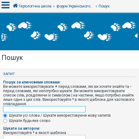
Теріологічна школа
форум Українського теріологічного товариства
Пошук
В
х
і
д
Пошук
Р
е
є
ЗАПИТ
с
т
Пошук за ключовими словами:
р
Ви можете використовувати
+
перед словами, які ви хочете знайти та
-
а
перед словами, які непотрібно шукати. Ви можете використовувати
ц
список слів, розділяючи їх символом
|
на частини, якщо потрібно знайти
і
лише одне з цих слів. Використовуйте * в якості шаблона для часткового
я
співпадання.
Шукати усі слова / Шукати використовуючи мову запитів
Т
Шукати будь-яке слово
е
м
Шукати за автором:
и
Використовуйте * в якості шаблона
б