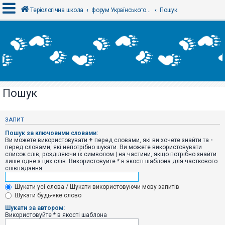
Теріологічна школа
форум Українського теріологічного товариства
Пошук
В
х
і
д
Пошук
Р
е
є
ЗАПИТ
с
т
Пошук за ключовими словами:
р
Ви можете використовувати
+
перед словами, які ви хочете знайти та
-
а
перед словами, які непотрібно шукати. Ви можете використовувати
ц
список слів, розділяючи їх символом
|
на частини, якщо потрібно знайти
і
лише одне з цих слів. Використовуйте * в якості шаблона для часткового
я
співпадання.
Шукати усі слова / Шукати використовуючи мову запитів
Т
Шукати будь-яке слово
е
м
Шукати за автором:
и
Використовуйте * в якості шаблона
б