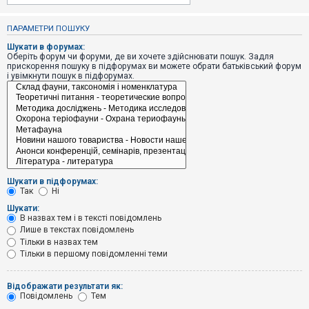
е
з
в
ПАРАМЕТРИ ПОШУКУ
і
д
Шукати в форумах:
п
Оберіть форум чи форуми, де ви хочете здійснювати пошук. Задля
о
прискорення пошуку в підфорумах ви можете обрати батьківський форум
в
і увімкнути пошук в підфорумах.
і
д
е
й
А
к
т
и
Шукати в підфорумах:
в
Так
Ні
н
і
Шукати:
т
В назвах тем і в тексті повідомлень
е
Лише в текстах повідомлень
м
и
Тільки в назвах тем
Тільки в першому повідомленні теми
П
Відображати результати як:
о
Повідомлень
Тем
ш
у