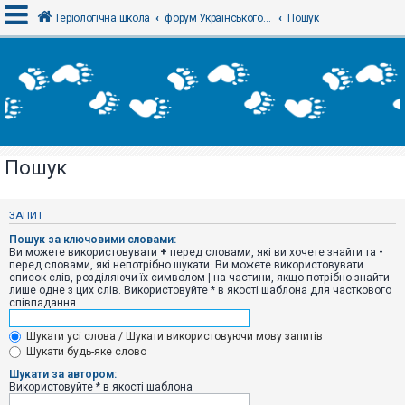
Теріологічна школа
форум Українського теріологічного товариства
Пошук
В
х
і
д
Пошук
Р
е
є
ЗАПИТ
с
т
Пошук за ключовими словами:
р
Ви можете використовувати
+
перед словами, які ви хочете знайти та
-
а
перед словами, які непотрібно шукати. Ви можете використовувати
ц
список слів, розділяючи їх символом
|
на частини, якщо потрібно знайти
і
лише одне з цих слів. Використовуйте * в якості шаблона для часткового
я
співпадання.
Шукати усі слова / Шукати використовуючи мову запитів
Т
Шукати будь-яке слово
е
м
Шукати за автором:
и
Використовуйте * в якості шаблона
б