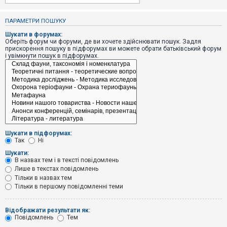
е
з
в
ПАРАМЕТРИ ПОШУКУ
і
д
Шукати в форумах:
п
Оберіть форум чи форуми, де ви хочете здійснювати пошук. Задля
о
прискорення пошуку в підфорумах ви можете обрати батьківський форум
в
і увімкнути пошук в підфорумах.
і
д
е
й
А
к
т
и
Шукати в підфорумах:
в
Так
Ні
н
і
Шукати:
т
В назвах тем і в тексті повідомлень
е
Лише в текстах повідомлень
м
и
Тільки в назвах тем
Тільки в першому повідомленні теми
П
Відображати результати як:
о
Повідомлень
Тем
ш
у