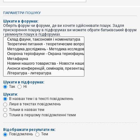
е
з
в
ПАРАМЕТРИ ПОШУКУ
і
д
Шукати в форумах:
п
Оберіть форум чи форуми, де ви хочете здійснювати пошук. Задля
о
прискорення пошуку в підфорумах ви можете обрати батьківський форум
в
і увімкнути пошук в підфорумах.
і
д
е
й
А
к
т
и
Шукати в підфорумах:
в
Так
Ні
н
і
Шукати:
т
В назвах тем і в тексті повідомлень
е
Лише в текстах повідомлень
м
и
Тільки в назвах тем
Тільки в першому повідомленні теми
П
Відображати результати як:
о
Повідомлень
Тем
ш
у