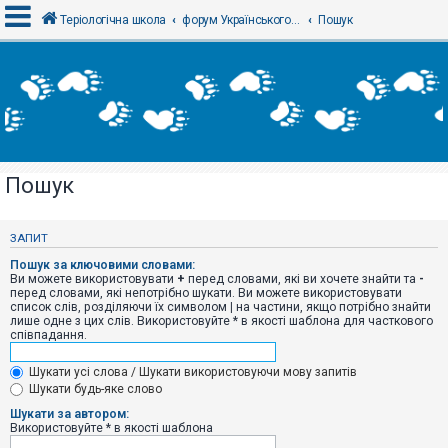
Теріологічна школа
форум Українського теріологічного товариства
Пошук
В
х
і
д
Пошук
Р
е
є
ЗАПИТ
с
т
Пошук за ключовими словами:
р
Ви можете використовувати
+
перед словами, які ви хочете знайти та
-
а
перед словами, які непотрібно шукати. Ви можете використовувати
ц
список слів, розділяючи їх символом
|
на частини, якщо потрібно знайти
і
лише одне з цих слів. Використовуйте * в якості шаблона для часткового
я
співпадання.
Шукати усі слова / Шукати використовуючи мову запитів
Т
Шукати будь-яке слово
е
м
Шукати за автором:
и
Використовуйте * в якості шаблона
б